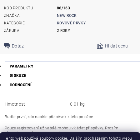
KÓD PRODUKTU
86/163
ZNAČKA
NEW ROCK
KATEGORIE
KOVOVÉ PRVKY
ZÁRUKA
2 ROKY
Dotaz
Hlídat cenu
PARAMETRY
DISKUZE
HODNOCENÍ
Hmotnost
0.01 kg
Buďte první, kdo napíše příspěvek k této položce.
Pouze registrovaní uživatelé mohou vkládat příspěvky. Prosím
přihlaste se
nebo se
registrujte
.
Tento web používá soubory cookie. Dalším procházením tohoto webu