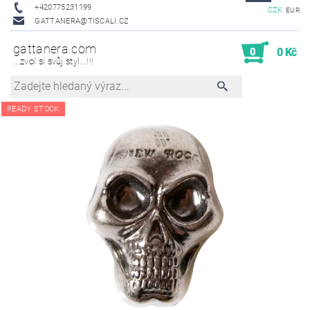
+420775231199
CZK
EUR
GATTANERA@TISCALI.CZ
gattanera.com
0
0 Kč
...zvol si svůj styl...!!!
READY STOCK