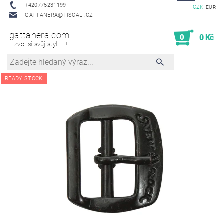
+420775231199
CZK
EUR
GATTANERA@TISCALI.CZ
gattanera.com
0
0 Kč
...zvol si svůj styl...!!!
READY STOCK