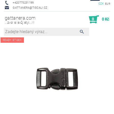
+420775231199
CZK
EUR
GATTANERA@TISCALI.CZ
gattanera.com
0
0 Kč
...zvol si svůj styl...!!!
READY STOCK