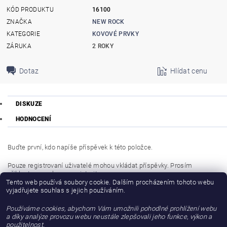
KÓD PRODUKTU
16100
ZNAČKA
NEW ROCK
KATEGORIE
KOVOVÉ PRVKY
ZÁRUKA
2 ROKY
Dotaz
Hlídat cenu
DISKUZE
HODNOCENÍ
Buďte první, kdo napíše příspěvek k této položce.
Pouze registrovaní uživatelé mohou vkládat příspěvky. Prosím
přihlaste se
nebo se
registrujte
.
Tento web používá soubory cookie. Dalším procházením tohoto webu
vyjadřujete souhlas s jejich používáním.
Buďte první, kdo napíše příspěvek k této položce.
Používáme cookies, abychom Vám umožnili pohodlné prohlížení webu
Přidat hodnocení
a díky analýze provozu webu neustále zlepšovali jeho funkce, výkon a
použitelnost.