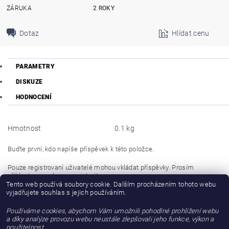
ZÁRUKA
2 ROKY
Dotaz
Hlídat cenu
PARAMETRY
DISKUZE
HODNOCENÍ
Hmotnost
0.1 kg
Buďte první, kdo napíše příspěvek k této položce.
Pouze registrovaní uživatelé mohou vkládat příspěvky. Prosím
přihlaste se
nebo se
registrujte
.
Tento web používá soubory cookie. Dalším procházením tohoto webu
vyjadřujete souhlas s jejich používáním.
Buďte první, kdo napíše příspěvek k této položce.
Používáme cookies, abychom Vám umožnili pohodlné prohlížení webu
Přidat hodnocení
a díky analýze provozu webu neustále zlepšovali jeho funkce, výkon a
použitelnost.