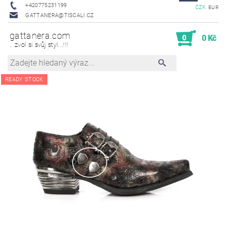
+420775231199
CZK
EUR
GATTANERA@TISCALI.CZ
gattanera.com
0
0 Kč
...zvol si svůj styl...!!!
READY STOCK