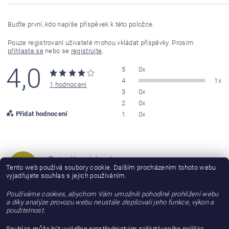
Buďte první, kdo napíše příspěvek k této položce.
Pouze registrovaní uživatelé mohou vkládat příspěvky. Prosím
přihlaste se
nebo se
registrujte
.
4,0
5
0x
4
1x
1 hodnocení
3
0x
2
0x
Přidat hodnocení
1
0x
Petra Komárková
PK
Tento web používá soubory cookie. Dalším procházením tohoto webu
|
29.1.2022
vyjadřujete souhlas s jejich používáním.
Boty jsou parádní, strhávám jednu hvězdu za moc nepovedenou
Používáme cookies, abychom Vám umožnili pohodlné prohlížení webu
imitaci kůže.
a díky analýze provozu webu neustále zlepšovali jeho funkce, výkon a
použitelnost.
Souhlas může být vyjádřen prostřednictvím zaškrtávacího políčka