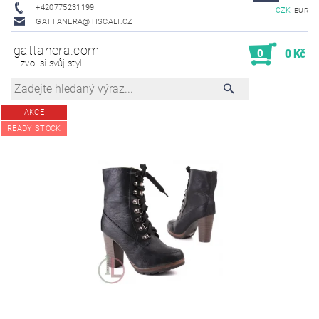
+420775231199
CZK
EUR
GATTANERA@TISCALI.CZ
gattanera.com
0
0 Kč
...zvol si svůj styl...!!!
AKCE
READY STOCK