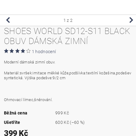
1
z 2
SHOES WORLD SD12-S11 BLACK
OBUV DÁMSKÁ ZIMNÍ
1 hodnocení
Moderní dámská zimní obuv.
Materiál:svršek:imitace měkké kůže,podšívka:textilní kožešina,podešev
syntetická. Výška podešve:9/2 cm
Ohrnovací límec,šněrování.
Běžná cena
999 Kč
Ušetříte
600 Kč
(–60 %)
399 Kč