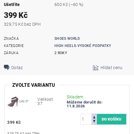
Ušetříte
600 Kč
(–60 %)
399 Kč
329,75 Kč bez DPH
ZNAČKA
SHOES WORLD
KATEGORIE
HIGH HEELS-VYSOKÉ PODPATKY
ZÁRUKA
2 ROKY
Dotaz
Hlídat cenu
ZVOLTE VARIANTU
Skladem
Velikost:
246/37
Můžeme doručit do:
37
11.8.2026
399 Kč
329,75 Kč bez DPH