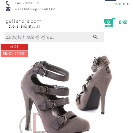
+420775231199
CZK
EUR
GATTANERA@TISCALI.CZ
gattanera.com
0
0 Kč
...zvol si svůj styl...!!!
AKCE
READY STOCK