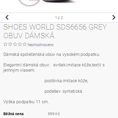
1
z 2
SHOES WORLD SDS6656 GREY
OBUV DÁMSKÁ
Neohodnoceno
Dámská společenská obuv na vysokém podpatku.
Elegantní dámská obuv: svršek:imitace kůže,textil s
jemným vlasem.
podšívka:imitace kůže,
podešev :syntetická.
Výška podpatku 11 cm.
Běžná cena
999 Kč