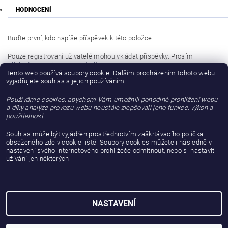
HODNOCENÍ
Buďte první, kdo napíše příspěvek k této položce.
Pouze registrovaní uživatelé mohou vkládat příspěvky. Prosím
přihlaste se
nebo se
registrujte
.
Tento web používá soubory cookie. Dalším procházením tohoto webu
vyjadřujete souhlas s jejich používáním.
Buďte první, kdo napíše příspěvek k této položce.
Používáme cookies, abychom Vám umožnili pohodlné prohlížení webu
Přidat hodnocení
a díky analýze provozu webu neustále zlepšovali jeho funkce, výkon a
použitelnost.
Souhlas může být vyjádřen prostřednictvím zaškrtávacího políčka
obsaženého zde v cookie liště. Soubory cookies můžete i následně v
nastavení svého internetového prohlížeče odmítnout, nebo si nastavit
užívání jen některých.
NASTAVENÍ
2026 © gattanera.com, všechna práva vyhrazena