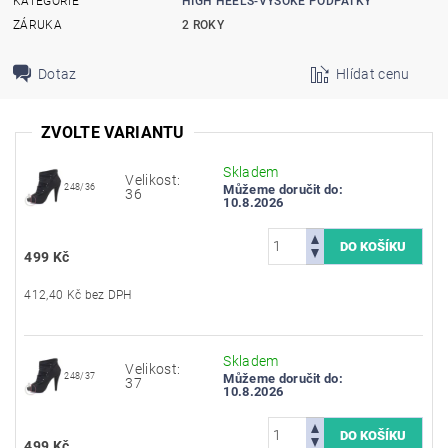
KATEGORIE
HIGH HEELS-VYSOKÉ PODPATKY
ZÁRUKA
2 ROKY
Dotaz
Hlídat cenu
ZVOLTE VARIANTU
Skladem
Velikost:
248/36
Můžeme doručit do:
36
10.8.2026
499 Kč
412,40 Kč bez DPH
Skladem
Velikost:
248/37
Můžeme doručit do:
37
10.8.2026
499 Kč