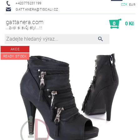
+420775231199
CZK
EUR
GATTANERA@TISCALI.CZ
gattanera.com
0
0 Kč
...zvol si svůj styl...!!!
AKCE
READY STOCK