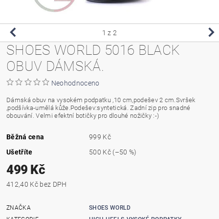
1
z 2
SHOES WORLD 5016 BLACK
OBUV DÁMSKÁ.
Neohodnoceno
Dámská obuv na vysokém podpatku ,10 cm,podešev 2 cm.Svršek
,podšívka-umělá kůže.Podešev:syntetická. Zadní zip pro snadné
obouvání. Velmi efektní botičky pro dlouhé nožičky :-)
Běžná cena
999 Kč
Ušetříte
500 Kč
(–50 %)
499 Kč
412,40 Kč bez DPH
ZNAČKA
SHOES WORLD