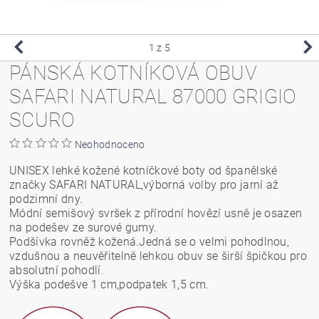
1
z 5
PÁNSKÁ KOTNÍKOVÁ OBUV
SAFARI NATURAL 87000 GRIGIO
SCURO
Neohodnoceno
UNISEX lehké kožené kotníčkové boty od španělské
značky SAFARI NATURAL,výborná volby pro jarní až
podzimní dny.
Módní semišový svršek z přírodní hovězí usně je osazen
na podešev ze surové gumy.
Podšívka rovněž kožená.Jedná se o velmi pohodlnou,
vzdušnou a neuvěřitelně lehkou obuv se širší špičkou pro
absolutní pohodlí.
Výška podešve 1 cm,podpatek 1,5 cm.