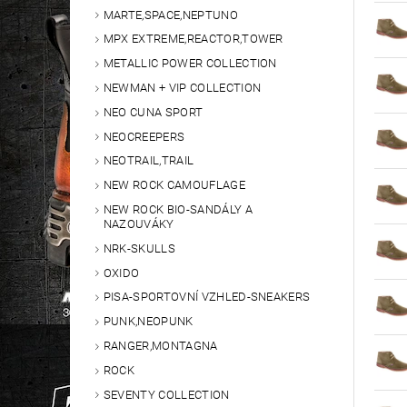
MARTE,SPACE,NEPTUNO
MPX EXTREME,REACTOR,TOWER
METALLIC POWER COLLECTION
NEWMAN + VIP COLLECTION
NEO CUNA SPORT
NEOCREEPERS
NEOTRAIL,TRAIL
NEW ROCK CAMOUFLAGE
NEW ROCK BIO-SANDÁLY A
NAZOUVÁKY
NRK-SKULLS
OXIDO
PISA-SPORTOVNÍ VZHLED-SNEAKERS
PUNK,NEOPUNK
RANGER,MONTAGNA
ROCK
SEVENTY COLLECTION