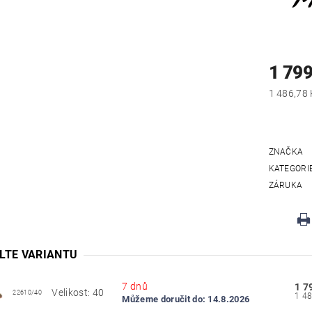
1 799
ZNAČKA
KATEGORI
ZÁRUKA
LTE VARIANTU
7 dnů
1 7
Velikost: 40
22610/40
Můžeme doručit do:
14.8.2026