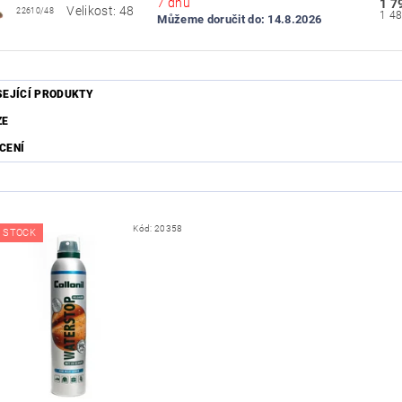
7 dnů
1 7
Velikost: 48
22610/48
Můžeme doručit do:
14.8.2026
SEJÍCÍ PRODUKTY
ZE
CENÍ
Kód:
20358
 STOCK