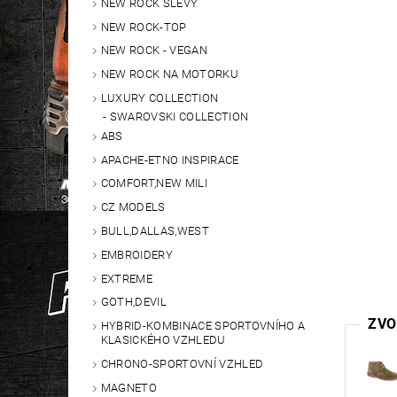
NEW ROCK SLEVY
NEW ROCK-TOP
NEW ROCK - VEGAN
NEW ROCK NA MOTORKU
LUXURY COLLECTION
SWAROVSKI COLLECTION
ABS
APACHE-ETNO INSPIRACE
COMFORT,NEW MILI
CZ MODELS
BULL,DALLAS,WEST
EMBROIDERY
EXTREME
GOTH,DEVIL
ZVO
HYBRID-KOMBINACE SPORTOVNÍHO A
KLASICKÉHO VZHLEDU
CHRONO-SPORTOVNÍ VZHLED
MAGNETO