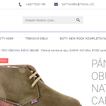
+420775231199
GATTANERA@TISCALI.CZ
OTY KMM
TREKOVÁ OBUV
BOTY NEW ROCK KOMPLETNÍ N
NOVÁ OBUV
Y PRO VŠECHNA ROČNÍ OBDOBÍ
WESTERN BELTS /WESTERNOVÉ OPASKY/
Pánská kotníková obuv SAFARI NATURAL 87000 cari
BO
PÁ
TOCK
OB
NA
CA