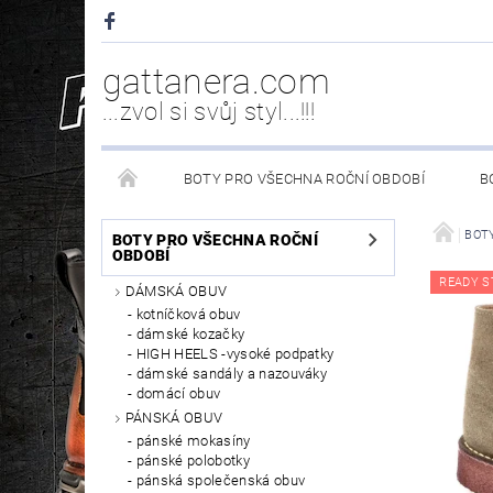
gattanera.com
...zvol si svůj styl...!!!
BOTY PRO VŠECHNA ROČNÍ OBDOBÍ
B
NEW ROCK DOPLŇKY/NÁHRADNÍ DÍLY
WESTER
BOT
BOTY PRO VŠECHNA ROČNÍ
OBDOBÍ
READY S
DÁMSKÁ OBUV
PÉČE O OBUV
kotníčková obuv
dámské kozačky
HIGH HEELS -vysoké podpatky
dámské sandály a nazouváky
domácí obuv
PÁNSKÁ OBUV
pánské mokasíny
pánské polobotky
pánská společenská obuv