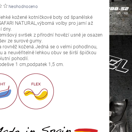
Neohodnoceno
lehké kožené kotníčkové boty od španělské
SAFARI NATURAL,výborná volby pro jarní až
í dny.
mišový svršek z přírodní hovězí usně je osazen
šev ze surové gumy.
a rovněž kožená.Jedná se o velmi pohodlnou,
 a neuvěřitelně lehkou obuv se širší špičkou
lutní pohodlí.
odešve 1 cm,podpatek 1,5 cm.