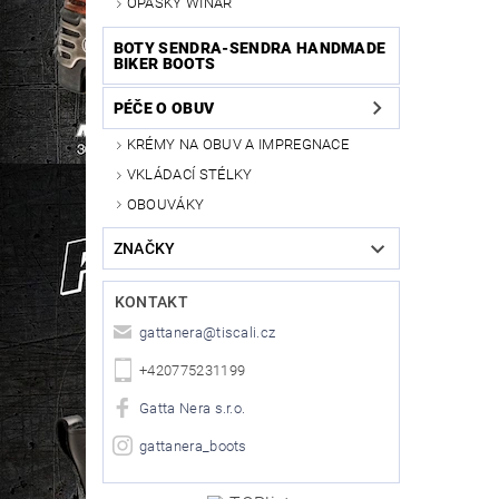
OPASKY WINAR
BOTY SENDRA-SENDRA HANDMADE
BIKER BOOTS
PÉČE O OBUV
KRÉMY NA OBUV A IMPREGNACE
VKLÁDACÍ STÉLKY
OBOUVÁKY
ZNAČKY
KONTAKT
gattanera
@
tiscali.cz
+420775231199
Gatta Nera s.r.o.
gattanera_boots