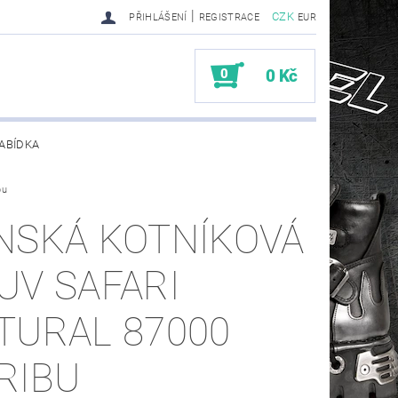
|
CZK
PŘIHLÁŠENÍ
REGISTRACE
EUR
0
0 Kč
ABÍDKA
bu
TY SENDRA-SENDRA HANDMADE BIKER BOOTS
NSKÁ KOTNÍKOVÁ
UV SAFARI
TURAL 87000
RIBU