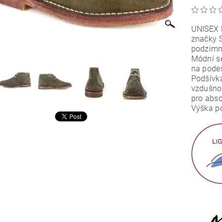
UNISEX 
značky 
podzimn
Módní se
na pode
Podšívk
vzdušnou
pro abso
Výška p