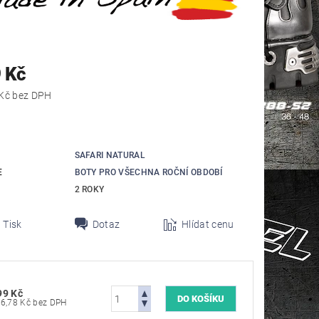
 Kč
1 486,78 Kč bez DPH
SAFARI NATURAL
E
BOTY PRO VŠECHNA ROČNÍ OBDOBÍ
2 ROKY
Tisk
Dotaz
Hlídat cenu
99 Kč
1 486,78 Kč bez DPH