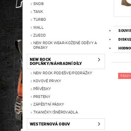
SNOB
TANK
TURBO
WALL
SOUVI
ZUECO
DISKU
NEW ROCK WEAR-KOŽENÉ ODĚVY A
OPASKY
HODNO
NEW ROCK
DOPLŇKY/NÁHRADNÍ DÍLY
NEW ROCK PODEŠVE/PODRÁŽKY
READY
KOVOVÉ PRVKY
PŘÍVĚSKY
PRSTENY
ZÁPĚSTNÍ PÁSKY
TKANIČKY/ŠNĚROVADLA
WESTERNOVÁ OBUV