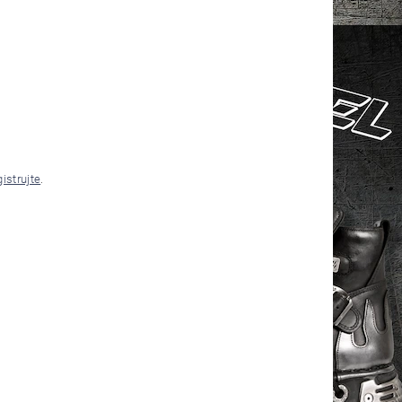
gistrujte
.