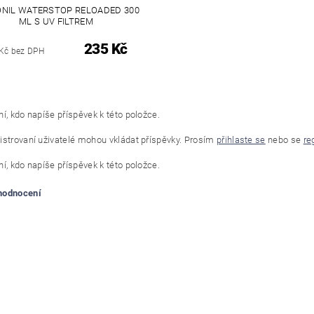
NIL WATERSTOP RELOADED 300
ML S UV FILTREM
235 Kč
Kč bez DPH
í, kdo napíše příspěvek k této položce.
istrovaní uživatelé mohou vkládat příspěvky. Prosím
přihlaste se
nebo se
re
í, kdo napíše příspěvek k této položce.
 hodnocení