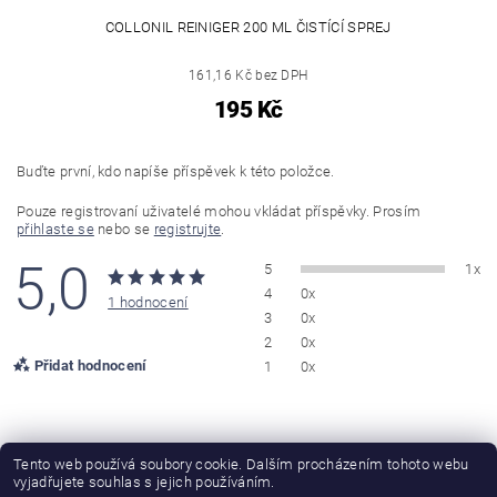
COLLONIL REINIGER 200 ML ČISTÍCÍ SPREJ
161,16 Kč bez DPH
195 Kč
Buďte první, kdo napíše příspěvek k této položce.
Pouze registrovaní uživatelé mohou vkládat příspěvky. Prosím
přihlaste se
nebo se
registrujte
.
5,0
5
1x
4
0x
1 hodnocení
3
0x
2
0x
Přidat hodnocení
1
0x
Jozef Ďuračka
Tento web používá soubory cookie. Dalším procházením tohoto webu
JĎ
vyjadřujete souhlas s jejich používáním.
|
8.9.2021