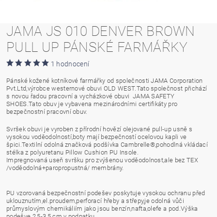
JAMA JS 010 DENVER BROWN
PULL UP PÁNSKÉ FARMÁŘKY
1 hodnocení
Pánské kožené kotníkové farmářky od společnosti JAMA Corporation
Pvt.Ltd,výrobce westernové obuvi OLD WEST.Tato společnost přichází
s novou řadou pracovní a vycházkové obuvi JAMA SAFETY
SHOES.Tato obuv je vybavena mezinárodními certifikáty pro
bezpečnostní pracovní obuv.
Svršek obuvi je vyroben z přírodní hovězí olejované pull-up usně s
vysokou voděodolností,boty mají bezpečností ocelovou kapli ve
špici.Textilní odolná značková podšívka Cambrelle®,pohodlná vkládací
stélka z polyuretanu Pillow Cushion PU Insole.
Impregnovaná useň svršku pro zvýšenou voděodolnost,ale bez TEX
/voděodolná+paropropustná/ membrány.
PU vzorovaná bezpečnostní podešev poskytuje vysokou ochranu před
uklouznutím,el.proudem,perforací hřeby a střepy,je odolná vůči
průmyslovým chemikáliím jako jsou benzín,nafta,olefe a pod.Výška
podešve 2,5-3,5 cm v podpatku.