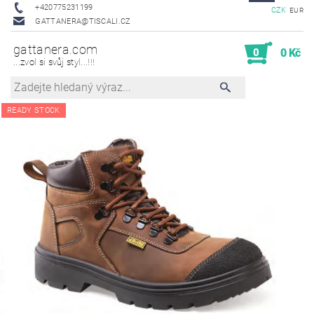
+420775231199
CZK
EUR
GATTANERA@TISCALI.CZ
gattanera.com
0
0 Kč
...zvol si svůj styl...!!!
READY STOCK