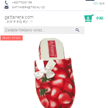
+420775231199
CZK
EUR
GATTANERA@TISCALI.CZ
gattanera.com
0
0 Kč
...zvol si svůj styl...!!!
READY STOCK