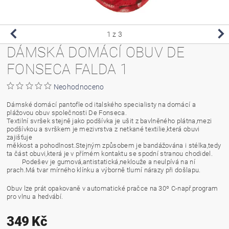
1
z 3
DÁMSKÁ DOMÁCÍ OBUV DE
FONSECA FALDA 1
Neohodnoceno
Dámské domácí pantofle od italského specialisty na domácí a
plážovou obuv společnosti De Fonseca.
Textilní svršek stejně jako podšívka je ušit z bavlněného plátna,mezi
podšívkou a svrškem je mezivrstva z netkané textilie,která obuvi
zajišťuje
měkkost a pohodlnost.Stejným způsobem je bandážována i stélka,tedy
ta část obuvi,která je v přímém kontaktu se spodní stranou chodidel.
Podešev je gumová,antistatická,neklouže a neulpívá na ní
prach.Má tvar mírného klínku a výborně tlumí nárazy při došlapu.
Obuv lze prát opakovaně v automatické pračce na 30º C-např.program
pro vlnu a hedvábí.
349 Kč