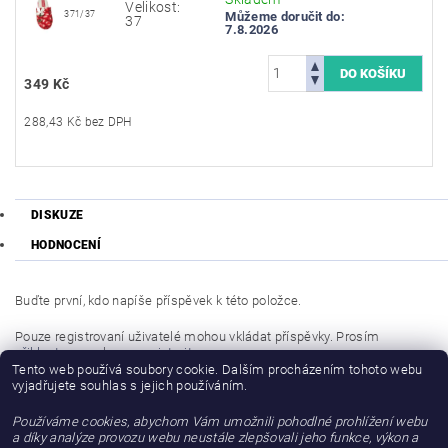
Velikost:
371/37
Můžeme doručit do:
37
7.8.2026
349 Kč
288,43 Kč bez DPH
DISKUZE
HODNOCENÍ
Buďte první, kdo napíše příspěvek k této položce.
Pouze registrovaní uživatelé mohou vkládat příspěvky. Prosím
přihlaste se
nebo se
registrujte
.
Tento web používá soubory cookie. Dalším procházením tohoto webu
vyjadřujete souhlas s jejich používáním.
Buďte první, kdo napíše příspěvek k této položce.
Používáme cookies, abychom Vám umožnili pohodlné prohlížení webu
Přidat hodnocení
a díky analýze provozu webu neustále zlepšovali jeho funkce, výkon a