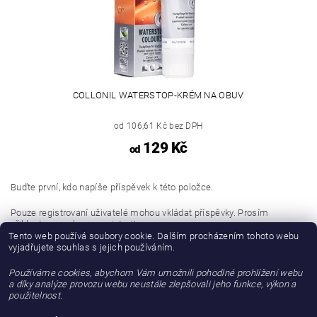
COLLONIL WATERSTOP-KRÉM NA OBUV
od 106,61 Kč bez DPH
129 Kč
od
Buďte první, kdo napíše příspěvek k této položce.
Pouze registrovaní uživatelé mohou vkládat příspěvky. Prosím
přihlaste se
nebo se
registrujte
.
Tento web používá soubory cookie. Dalším procházením tohoto webu
vyjadřujete souhlas s jejich používáním.
Buďte první, kdo napíše příspěvek k této položce.
Používáme cookies, abychom Vám umožnili pohodlné prohlížení webu
Přidat hodnocení
a díky analýze provozu webu neustále zlepšovali jeho funkce, výkon a
použitelnost.