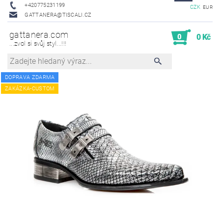
+420775231199
CZK
EUR
GATTANERA@TISCALI.CZ
gattanera.com
0
0 Kč
...zvol si svůj styl...!!!
DOPRAVA ZDARMA
ZAKÁZKA-CUSTOM