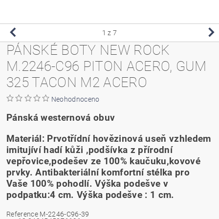
1
z 7
PÁNSKÉ BOTY NEW ROCK
M.2246-C96 PITON ACERO, GUM
325 TACON M2 ACERO
Neohodnoceno
Pánská westernová obuv
Materiál: Prvotřídní hovězinová useň vzhledem
imitujíví hadí kůži ,podšívka z přírodní
vepřovice,podešev ze 100% kaučuku,kovové
prvky. Antibakteriální komfortní stélka pro
Vaše 100% pohodlí. Výška podešve v
podpatku:4 cm. Výška podešve : 1 cm.
Reference
M-2246-C96-39