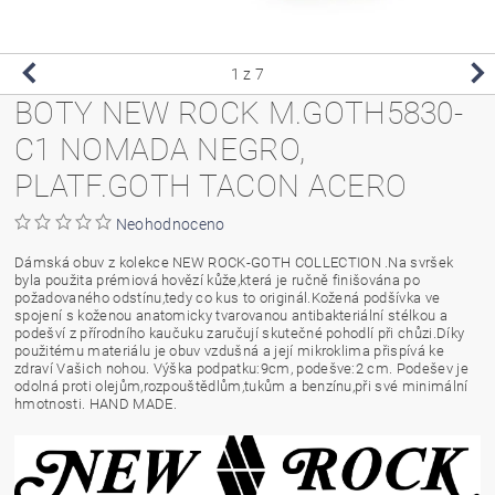
1
z 7
BOTY NEW ROCK M.GOTH5830-
C1 NOMADA NEGRO,
PLATF.GOTH TACON ACERO
Neohodnoceno
Dámská obuv z kolekce NEW ROCK-GOTH COLLECTION .Na svršek
byla použita prémiová hovězí kůže,která je ručně finišována po
požadovaného odstínu,tedy co kus to originál.Kožená podšívka ve
spojení s koženou anatomicky tvarovanou antibakteriální stélkou a
podešví z přírodního kaučuku zaručují skutečné pohodlí při chůzi.Díky
použitému materiálu je obuv vzdušná a její mikroklima přispívá ke
zdraví Vašich nohou. Výška podpatku:9cm, podešve:2 cm. Podešev je
odolná proti olejům,rozpouštědlům,tukům a benzínu,při své minimální
hmotnosti. HAND MADE.