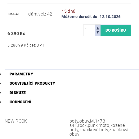
45 dnů
dám.vel.: 42
1563/42
Můžeme doručit do:
12.10.2026
6 390 Kč
5 280,99 Kč bez DPH
PARAMETRY
SOUVISEJÍCÍ PRODUKTY
DISKUZE
HODNOCENÍ
NEW ROCK
boty,obuv,M.1473-
s41,rock,punk,moto,kožené
boty,značkové boty,značková
obuv