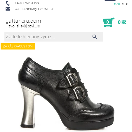
+420775231199
CZK
EUR
GATTANERA@TISCALI.CZ
gattanera.com
0
0 Kč
...zvol si svůj styl...!!!
ZAKÁZKA-CUSTOM