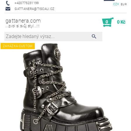
+420775231199
CZK
EUR
GATTANERA@TISCALI.CZ
gattanera.com
0
0 Kč
...zvol si svůj styl...!!!
ZAKÁZKA-CUSTOM