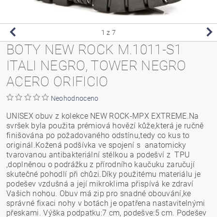
1
z 7
BOTY NEW ROCK M.1011-S1
ITALI NEGRO, TOWER NEGRO
ACERO ORIFICIO
Neohodnoceno
UNISEX obuv z kolekce NEW ROCK-MPX EXTREME.Na
svršek byla použita prémiová hovězí kůže,která je ručně
finišována po požadovaného odstínu,tedy co kus to
originál.Kožená podšívka ve spojení s anatomicky
tvarovanou antibakteriální stélkou a podešví z TPU
,doplněnou o podrážku z přírodního kaučuku zaručují
skutečné pohodlí při chůzi.Díky použitému materiálu je
podešev vzdušná a její mikroklima přispívá ke zdraví
Vašich nohou. Obuv má zip pro snadné obouvání,ke
správné fixaci nohy v botách je opatřena nastavitelnými
přeskami. Výška podpatku:7 cm, podešve:5 cm. Podešev