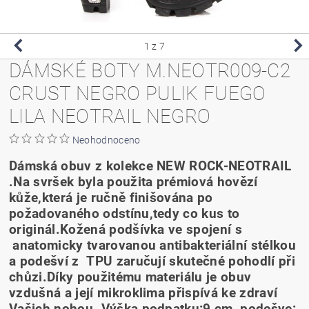
1
z 7
DÁMSKÉ BOTY M.NEOTR009-C2
CRUST NEGRO PULIK FUEGO
LILA NEOTRAIL NEGRO
Neohodnoceno
Dámská obuv z kolekce NEW ROCK-NEOTRAIL
.Na svršek byla použita prémiová hovězí
kůže,která je ručně finišována po
požadovaného odstínu,tedy co kus to
originál.Kožená podšívka ve spojení s
anatomicky tvarovanou antibakteriální stélkou
a podešví z TPU zaručují skutečné pohodlí při
chůzi.Díky použitému materiálu je obuv
vzdušná a její mikroklima přispívá ke zdraví