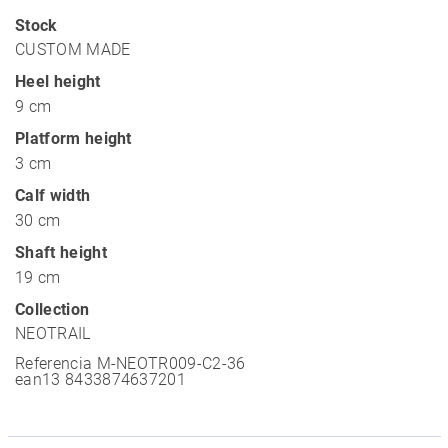
Stock
CUSTOM MADE
Heel height
9 cm
Platform height
3 cm
Calf width
30 cm
Shaft height
19 cm
Collection
NEOTRAIL
Referencia
M-NEOTR009-C2-36
ean13
8433874637201