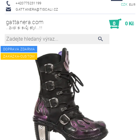
+420775231199
CZK
EUR
GATTANERA@TISCALI.CZ
gattanera.com
0
0 Kč
...zvol si svůj styl...!!!
DOPRAVA ZDARMA
ZAKÁZKA-CUSTOM