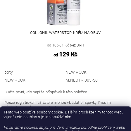
COLLONIL WATERSTOP-KRÉM NA OBUV
od 106,61 Kč bez DPH
129 Kč
od
boty
NEW ROCK
NEW ROCK
M.NEOTR.005-S8
Buďte první, kdo napíše příspěvek k této položce.
Pouze registrovaní uživatelé mohou vkládat příspěvky. Prosím
přihlaste se
nebo se
registrujte
.
Tento web používá soubory cookie. Dalším procházením tohoto webu
vyjadřujete souhlas s jejich používáním.
Buďte první, kdo napíše příspěvek k této položce.
Používáme cookies, abychom Vám umožnili pohodlné prohlížení webu
Přidat hodnocení