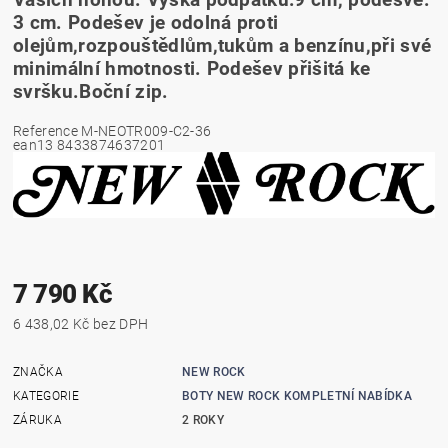
Vašich nohou. Výška podpatku:9 cm, podešve:
3 cm. Podešev je odolná proti
olejům,rozpouštědlům,tukům a benzínu,při své
minimální hmotnosti. Podešev přišitá ke
svršku.Boční zip.
Reference
M-NEOTR009-C2-36
ean13
8433874637201
7 790 Kč
6 438,02 Kč bez DPH
ZNAČKA
NEW ROCK
KATEGORIE
BOTY NEW ROCK KOMPLETNÍ NABÍDKA
ZÁRUKA
2 ROKY