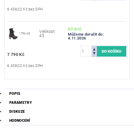
6 438,02 Kč bez DPH
60 dnů
Velikost:
1794/43
Můžeme doručit do:
43
4.11.2026
7 790 Kč
6 438,02 Kč bez DPH
POPIS
PARAMETRY
DISKUZE
HODNOCENÍ