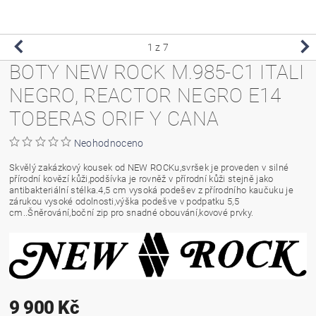
1
z 7
BOTY NEW ROCK M.985-C1 ITALI
NEGRO, REACTOR NEGRO E14
TOBERAS ORIF Y CANA
Neohodnoceno
Skvělý zakázkový kousek od NEW ROCKu,svršek je proveden v silné
přírodní kovězí kůži,podšívka je rovněž v přírodní kůži stejně jako
antibakteriální stélka.4,5 cm vysoká podešev z přírodního kaučuku je
zárukou vysoké odolnosti,výška podešve v podpatku 5,5
cm..Šněrování,boční zip pro snadné obouvání,kovové prvky.
9 900 Kč