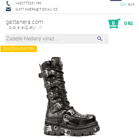
+420775231199
CZK
EUR
GATTANERA@TISCALI.CZ
gattanera.com
0
0 Kč
...zvol si svůj styl...!!!
ZAKÁZKA-CUSTOM