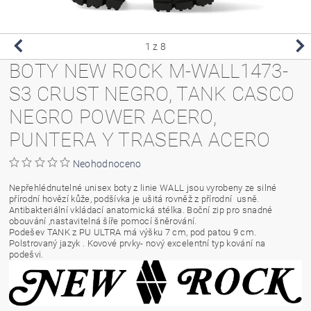
1
z 8
BOTY NEW ROCK M-WALL1473-
S3 CRUST NEGRO, TANK CASCO
NEGRO POWER ACERO,
PUNTERA Y TRASERA ACERO
Neohodnoceno
Nepřehlédnutelné unisex boty z linie WALL jsou vyrobeny ze silné
přírodní hovězí kůže, podšívka je ušitá rovněž z přírodní usně.
Antibakteriální vkládací anatomická stélka. Boční zip pro snadné
obouvání ,nastavitelná šíře pomocí šněrování.
Podešev TANK z PU ULTRA má výšku 7 cm, pod patou 9 cm.
Polstrovaný jazyk . Kovové prvky- nový excelentní typ kování na
podešvi.