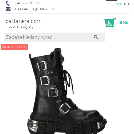
+420775231199
CZK
EUR
GATTANERA@TISCALI.CZ
gattanera.com
0
0 Kč
...zvol si svůj styl...!!!
READY STOCK