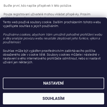
Buďte první, kdo napíše příspěvek k této položce.
Pouze registrovaní uživatelé mohou vkládat příspěvky. Prosím
přihlaste se
nebo se
registrujte
.
Tento web používá soubory cookie. Dalším procházením tohoto webu
vyjadřujete souhlas s jejich používáním.
Buďte první, kdo napíše příspěvek k této položce.
Používáme cookies, abychom Vám umožnili pohodlné prohlížení webu
Přidat hodnocení
a díky analýze provozu webu neustále zlepšovali jeho funkce, výkon a
použitelnost.
Souhlas může být vyjádřen prostřednictvím zaškrtávacího políčka
obsaženého zde v cookie liště. Soubory cookies můžete i následně v
nastavení svého internetového prohlížeče odmítnout, nebo si nastavit
užívání jen některých.
NASTAVENÍ
2026 © gattanera.com, všechna práva vyhrazena
Vytvořil Shoptet
SOUHLASÍM