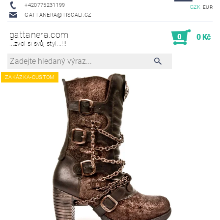
+420775231199
CZK
EUR
GATTANERA@TISCALI.CZ
gattanera.com
0
0 Kč
...zvol si svůj styl...!!!
ZAKÁZKA-CUSTOM