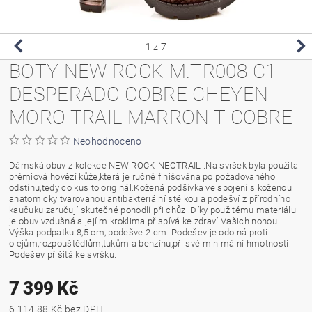
1
z 7
BOTY NEW ROCK M.TR008-C1
DESPERADO COBRE CHEYEN
MORO TRAIL MARRON T COBRE
Neohodnoceno
Dámská obuv z kolekce NEW ROCK-NEOTRAIL .Na svršek byla použita
prémiová hovězí kůže,která je ručně finišována po požadovaného
odstínu,tedy co kus to originál.Kožená podšívka ve spojení s koženou
anatomicky tvarovanou antibakteriální stélkou a podešví z přírodního
kaučuku zaručují skutečné pohodlí při chůzi.Díky použitému materiálu
je obuv vzdušná a její mikroklima přispívá ke zdraví Vašich nohou.
Výška podpatku:8,5 cm, podešve:2 cm. Podešev je odolná proti
olejům,rozpouštědlům,tukům a benzínu,při své minimální hmotnosti.
Podešev přišitá ke svršku.
7 399 Kč
6 114,88 Kč bez DPH