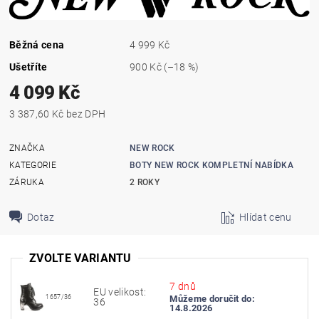
Běžná cena
4 999 Kč
Ušetříte
900 Kč
(–18 %)
4 099 Kč
3 387,60 Kč bez DPH
ZNAČKA
NEW ROCK
KATEGORIE
BOTY NEW ROCK KOMPLETNÍ NABÍDKA
ZÁRUKA
2 ROKY
Dotaz
Hlídat cenu
ZVOLTE VARIANTU
7 dnů
EU velikost:
1657/36
Můžeme doručit do:
36
14.8.2026