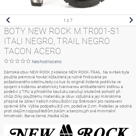
1
z 7
BOTY NEW ROCK M.TR001-S1
ITALI NEGRO, TRAIL NEGRO
TACON ACERO
Neohodnoceno
Dámská obuv NEW ROCK z kolekce NEW ROCK-TRAIL .Na svršek byla
použita prémiová hovězí kůže,která je ručně finišována po
požadovaného odstínu,tedy co kus to originál.Kožená podšívka ve
spojení s koženou anatomicky tvarovanou antibakteriální stélkou a
podešví z TPU a přírodního kaučuku zaručují skutečné pohodlí při
chůzi.Díky použitému materiálu je obuv vzdušná a její mikroklima
přispívá ke zdraví Vašich nohou.Boční zip.Šněrování pro nastavení
správné šíře. Výška podpatku:8,5 cm, podešve:2 cm. Podešev je odolná
proti olejům,rozpouštědlům,tukům a benzínu,při své minimální
hmotnosti. Barva:černá ,hladká kůže.