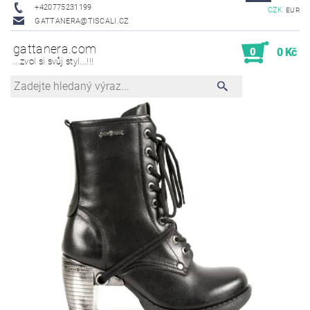
+420775231199
CZK
EUR
GATTANERA@TISCALI.CZ
gattanera.com
0
0 Kč
...zvol si svůj styl...!!!