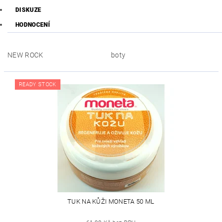
DISKUZE
HODNOCENÍ
NEW ROCK
boty
READY STOCK
TUK NA KŮŽI MONETA 50 ML