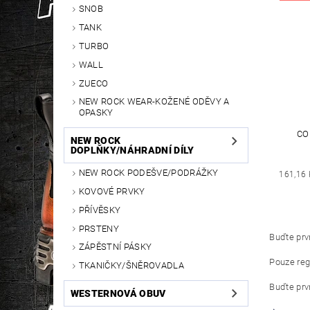
SNOB
TANK
TURBO
WALL
ZUECO
NEW ROCK WEAR-KOŽENÉ ODĚVY A
OPASKY
CO
NEW ROCK
DOPLŇKY/NÁHRADNÍ DÍLY
NEW ROCK PODEŠVE/PODRÁŽKY
161,16 
KOVOVÉ PRVKY
PŘÍVĚSKY
PRSTENY
Buďte prvn
ZÁPĚSTNÍ PÁSKY
Pouze reg
TKANIČKY/ŠNĚROVADLA
Buďte prvn
WESTERNOVÁ OBUV