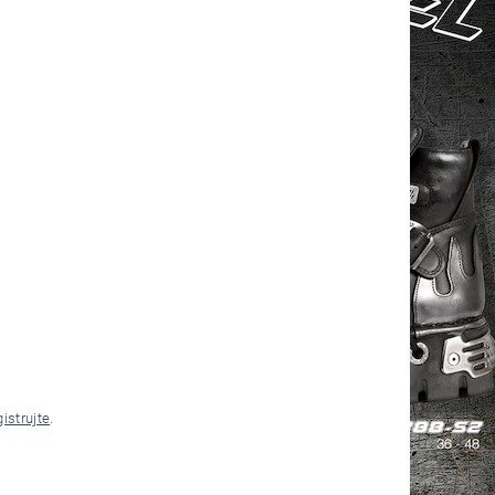
gistrujte
.