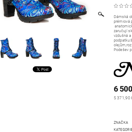
Dámská ob
prémiová p
anatomicky
zaručují s
vzdušná a 
podpatku:8
olejům,roz
Podešev př
6 500
ZNAČKA
KATEGORI