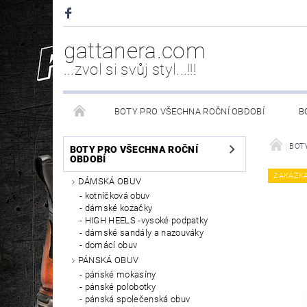
gattanera.com
...zvol si svůj styl...!!!
BOTY PRO VŠECHNA ROČNÍ OBDOBÍ
B
NEW ROCK DOPLŇKY/NÁHRADNÍ DÍLY
WESTER
BOTY
BOTY PRO VŠECHNA ROČNÍ
OBDOBÍ
ZAKÁZK
DÁMSKÁ OBUV
PÉČE O OBUV
kotníčková obuv
dámské kozačky
HIGH HEELS -vysoké podpatky
dámské sandály a nazouváky
domácí obuv
PÁNSKÁ OBUV
pánské mokasíny
pánské polobotky
pánská společenská obuv