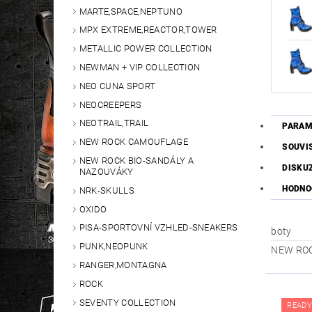
MARTE,SPACE,NEPTUNO
MPX EXTREME,REACTOR,TOWER
METALLIC POWER COLLECTION
NEWMAN + VIP COLLECTION
NEO CUNA SPORT
NEOCREEPERS
NEOTRAIL,TRAIL
PARAM
NEW ROCK CAMOUFLAGE
SOUVI
NEW ROCK BIO-SANDÁLY A
DISKU
NAZOUVÁKY
HODNO
NRK-SKULLS
OXIDO
PISA-SPORTOVNÍ VZHLED-SNEAKERS
boty
PUNK,NEOPUNK
NEW RO
RANGER,MONTAGNA
ROCK
SEVENTY COLLECTION
READY