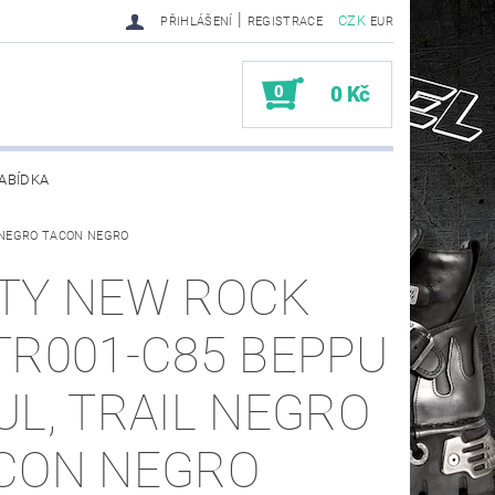
|
CZK
PŘIHLÁŠENÍ
REGISTRACE
EUR
0
0 Kč
ABÍDKA
L NEGRO TACON NEGRO
TY SENDRA-SENDRA HANDMADE BIKER BOOTS
TY NEW ROCK
TR001-C85 BEPPU
UL, TRAIL NEGRO
CON NEGRO