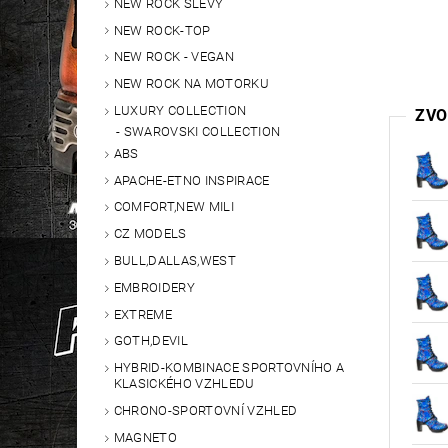
NEW ROCK SLEVY
NEW ROCK-TOP
NEW ROCK - VEGAN
NEW ROCK NA MOTORKU
LUXURY COLLECTION
ZVO
SWAROVSKI COLLECTION
ABS
APACHE-ETNO INSPIRACE
COMFORT,NEW MILI
CZ MODELS
BULL,DALLAS,WEST
EMBROIDERY
EXTREME
GOTH,DEVIL
HYBRID-KOMBINACE SPORTOVNÍHO A
KLASICKÉHO VZHLEDU
CHRONO-SPORTOVNÍ VZHLED
MAGNETO