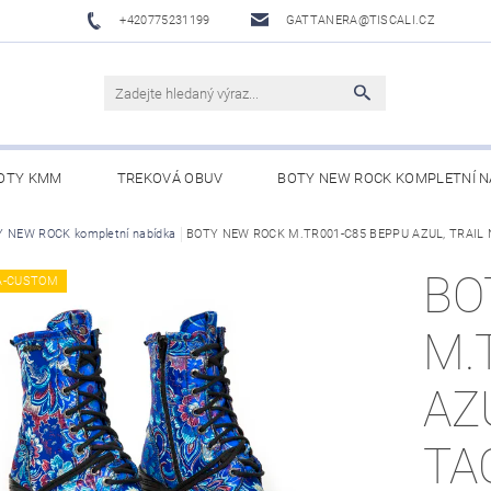
+420775231199
GATTANERA@TISCALI.CZ
OTY KMM
TREKOVÁ OBUV
BOTY NEW ROCK KOMPLETNÍ N
NOVÁ OBUV
 NEW ROCK kompletní nabídka
WESTERN BELTS /WESTERNOVÉ OPASKY/
BOTY NEW ROCK M.TR001-C85 BEPPU AZUL, TRAI
BO
BO
A-CUSTOM
M.
AZ
TA