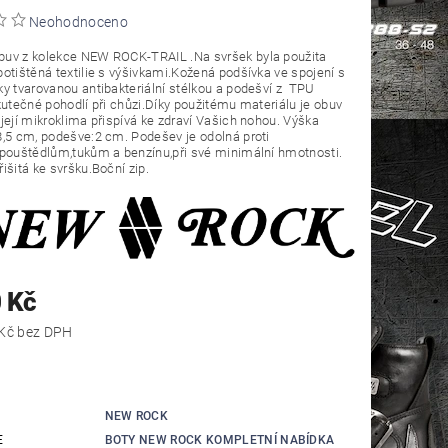
Neohodnoceno
uv z kolekce NEW ROCK-TRAIL .Na svršek byla použita
otištěná textilie s výšivkami.Kožená podšívka ve spojení s
 tvarovanou antibakteriální stélkou a podešví z TPU
kutečné pohodlí při chůzi.Díky použitému materiálu je obuv
její mikroklima přispívá ke zdraví Vašich nohou. Výška
,5 cm, podešve:2 cm. Podešev je odolná proti
pouštědlům,tukům a benzínu,při své minimální hmotnosti.
išitá ke svršku.Boční zip.
 Kč
5 371,90 Kč bez DPH
NEW ROCK
E
BOTY NEW ROCK KOMPLETNÍ NABÍDKA