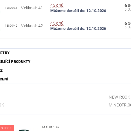
45 dnů
6 5
Velikost: 41
18800/41
Můžeme doručit do:
12.10.2026
45 dnů
6 5
Velikost: 42
18800/42
Můžeme doručit do:
12.10.2026
ETRY
SEJÍCÍ PRODUKTY
ZE
CENÍ
NEW ROCK
CK
M.NEOTR.0
Kód:
86/142
 STOCK