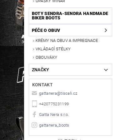
OPASKY WINAR
BOTY SENDRA-SENDRA HANDMADE
BIKER BOOTS
PÉČE O OBUV
KRÉMY NA OBUV A IMPREGNACE
VKLÁDACÍ STÉLKY
OBOUVÁKY
ZNAČKY
KONTAKT
gattanera
@
tiscali.cz
+420775231199
Gatta Nera s.r.o.
gattanera_boots