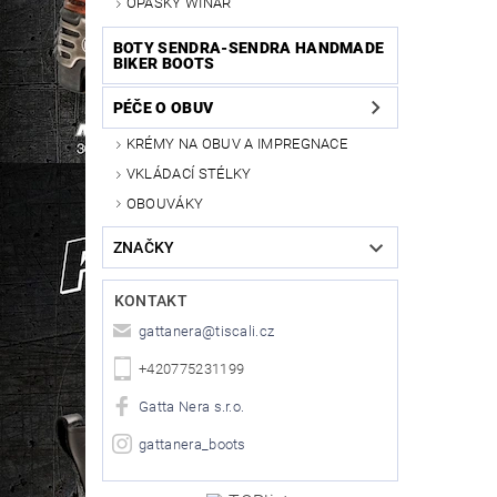
OPASKY WINAR
BOTY SENDRA-SENDRA HANDMADE
BIKER BOOTS
PÉČE O OBUV
KRÉMY NA OBUV A IMPREGNACE
VKLÁDACÍ STÉLKY
OBOUVÁKY
ZNAČKY
KONTAKT
gattanera
@
tiscali.cz
+420775231199
Gatta Nera s.r.o.
gattanera_boots