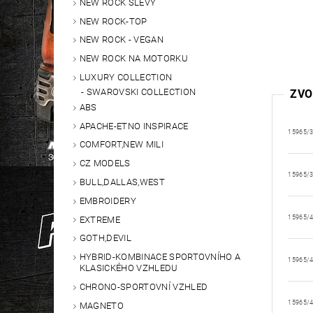
NEW ROCK SLEVY
NEW ROCK-TOP
NEW ROCK - VEGAN
NEW ROCK NA MOTORKU
LUXURY COLLECTION
SWAROVSKI COLLECTION
ZVO
ABS
APACHE-ETNO INSPIRACE
15965/
COMFORT,NEW MILI
CZ MODELS
15965/
BULL,DALLAS,WEST
EMBROIDERY
15965/
EXTREME
GOTH,DEVIL
HYBRID-KOMBINACE SPORTOVNÍHO A
15965/
KLASICKÉHO VZHLEDU
CHRONO-SPORTOVNÍ VZHLED
15965/
MAGNETO