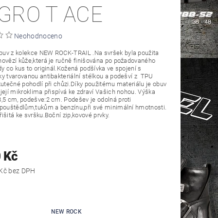
GRO T ACE
Neohodnoceno
uv z kolekce NEW ROCK-TRAIL .Na svršek byla použita
ovězí kůže,která je ručně finišována po požadovaného
dy co kus to originál.Kožená podšívka ve spojení s
 tvarovanou antibakteriální stélkou a podešví z TPU
kutečné pohodlí při chůzi.Díky použitému materiálu je obuv
její mikroklima přispívá ke zdraví Vašich nohou. Výška
,5 cm, podešve:2 cm. Podešev je odolná proti
pouštědlům,tukům a benzínu,při své minimální hmotnosti.
išitá ke svršku.Boční zip,kovové prvky.
 Kč
5 694,21 Kč bez DPH
NEW ROCK