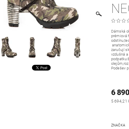
NE
Dámská ob
prémiová h
odstínu,te
anatomicky
zaručují s
vzdušná a 
podpatku:8
olejům,roz
Podešev př
6 890
ZNAČKA