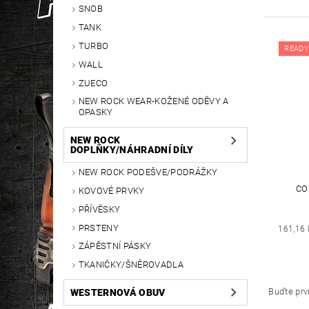
SNOB
TANK
TURBO
READY
WALL
ZUECO
NEW ROCK WEAR-KOŽENÉ ODĚVY A
OPASKY
NEW ROCK
DOPLŇKY/NÁHRADNÍ DÍLY
NEW ROCK PODEŠVE/PODRÁŽKY
CO
KOVOVÉ PRVKY
PŘÍVĚSKY
PRSTENY
161,16 
ZÁPĚSTNÍ PÁSKY
TKANIČKY/ŠNĚROVADLA
Buďte prvn
WESTERNOVÁ OBUV