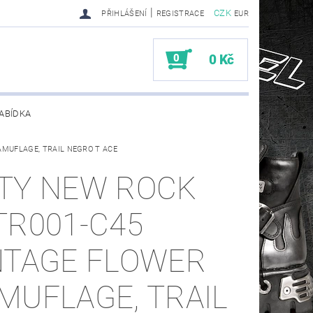
|
CZK
PŘIHLÁŠENÍ
REGISTRACE
EUR
0
0 Kč
ABÍDKA
MUFLAGE, TRAIL NEGRO T ACE
TY SENDRA-SENDRA HANDMADE BIKER BOOTS
TY NEW ROCK
TR001-C45
NTAGE FLOWER
MUFLAGE, TRAIL