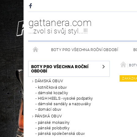
gattanera.com
...zvol si svůj styl...!!!
BOTY PRO VŠECHNA ROČNÍ OBDOBÍ
B
NEW ROCK DOPLŇKY/NÁHRADNÍ DÍLY
WESTER
BOTY
BOTY PRO VŠECHNA ROČNÍ
OBDOBÍ
ZAKÁZK
DÁMSKÁ OBUV
PÉČE O OBUV
kotníčková obuv
dámské kozačky
HIGH HEELS -vysoké podpatky
dámské sandály a nazouváky
domácí obuv
PÁNSKÁ OBUV
pánské mokasíny
pánské polobotky
pánská společenská obuv