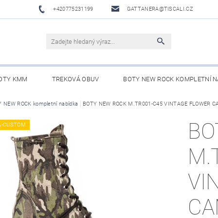
+420775231199
GATTANERA@TISCALI.CZ
OTY KMM
TREKOVÁ OBUV
BOTY NEW ROCK KOMPLETNÍ N
NOVÁ OBUV
 NEW ROCK kompletní nabídka
WESTERN BELTS /WESTERNOVÉ OPASKY/
BOTY NEW ROCK M.TR001-C45 VINTAGE FLOWER CA
BO
BO
A-CUSTOM
M.
VI
CA