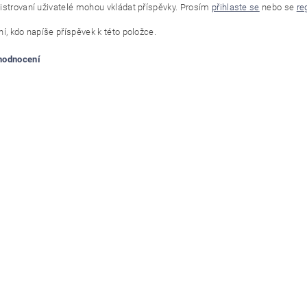
istrovaní uživatelé mohou vkládat příspěvky. Prosím
přihlaste se
nebo se
re
í, kdo napíše příspěvek k této položce.
 hodnocení