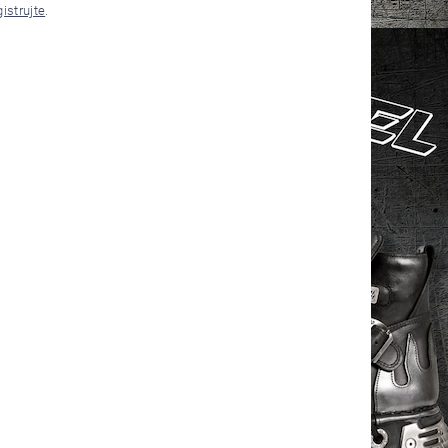
gistrujte
.