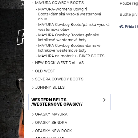
MAYURA COWBOY BOOTS
Pouze reg
MAYURA-Women's Cowgirl
Boots/dámská vysoká westernová
Buďte prvn
obuv
MAYURA Cowboy Boots/pánská vysoká
Přidat
westernová obuv
MAYURA Cowboy Booties-pánské
kotníkové westernové boty
MAYURA Cowboy Booties-dámské
kotníkové westernové boty
MAYURA na motorku - BIKER BOOTS
NEW ROCK WEST-DALLAS
OLD WEST
SENDRA COWBOY BOOTS
JOHNNY BULLS
WESTERN BELTS
/WESTERNOVÉ OPASKY/
OPASKY MAYURA
OPASKY SENDRA
OPASKY NEW ROCK