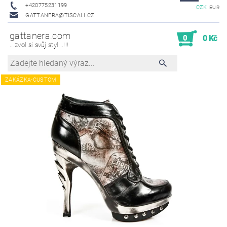
+420775231199
CZK
EUR
GATTANERA@TISCALI.CZ
gattanera.com
0
0 Kč
...zvol si svůj styl...!!!
ZAKÁZKA-CUSTOM