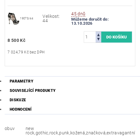
45 dnů
Velikost:
19073/44
Můžeme doručit do:
44
13.10.2026
8 500 Kč
7 024,79 Kč bez DPH
PARAMETRY
SOUVISEJÍCÍ PRODUKTY
DISKUZE
HODNOCENÍ
obuv
new
rock,gothic,rock,punk,kožená,značková,extravagantní