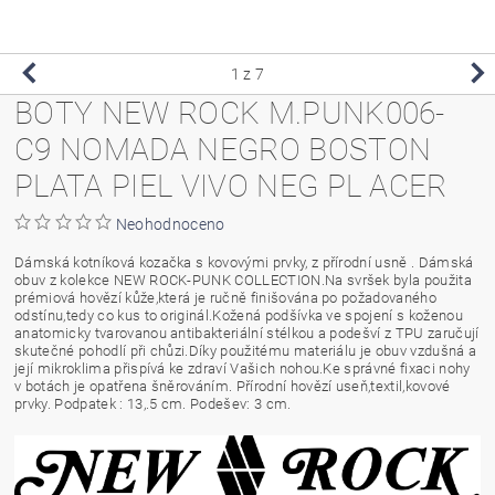
1
z 7
BOTY NEW ROCK M.PUNK006-
C9 NOMADA NEGRO BOSTON
PLATA PIEL VIVO NEG PL ACER
Neohodnoceno
Dámská kotníková kozačka s kovovými prvky, z přírodní usně . Dámská
obuv z kolekce NEW ROCK-PUNK COLLECTION.Na svršek byla použita
prémiová hovězí kůže,která je ručně finišována po požadovaného
odstínu,tedy co kus to originál.Kožená podšívka ve spojení s koženou
anatomicky tvarovanou antibakteriální stélkou a podešví z TPU zaručují
skutečné pohodlí při chůzi.Díky použitému materiálu je obuv vzdušná a
její mikroklima přispívá ke zdraví Vašich nohou.Ke správné fixaci nohy
v botách je opatřena šněrováním. Přírodní hovězí useň,textil,kovové
prvky. Podpatek : 13,.5 cm. Podešev: 3 cm.