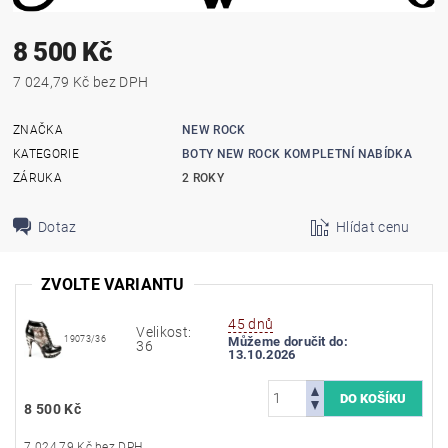
8 500 Kč
7 024,79 Kč bez DPH
ZNAČKA
NEW ROCK
KATEGORIE
BOTY NEW ROCK KOMPLETNÍ NABÍDKA
ZÁRUKA
2 ROKY
Dotaz
Hlídat cenu
ZVOLTE VARIANTU
45 dnů
Velikost:
19073/36
Můžeme doručit do:
36
13.10.2026
8 500 Kč
7 024,79 Kč bez DPH