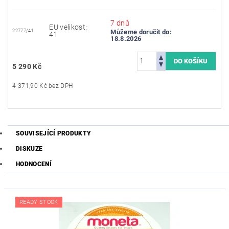
7 dnů
EU velikost:
22777/41
Můžeme doručit do:
41
18.8.2026
5 290 Kč
4 371,90 Kč bez DPH
SOUVISEJÍCÍ PRODUKTY
DISKUZE
HODNOCENÍ
READY STOCK