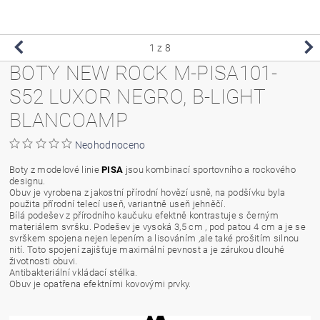
1
z 8
BOTY NEW ROCK M-PISA101-
S52 LUXOR NEGRO, B-LIGHT
BLANCOAMP
Neohodnoceno
Boty z modelové linie
PISA
jsou kombinací sportovního a rockového
designu.
Obuv je vyrobena z jakostní přírodní hovězí usně, na podšívku byla
použita přírodní telecí useň, variantně useň jehněčí.
Bílá podešev z přírodního kaučuku efektně kontrastuje s černým
materiálem svršku. Podešev je vysoká 3,5 cm , pod patou 4 cm a je se
svrškem spojena nejen lepením a lisováním ,ale také prošitím silnou
nití. Toto spojení zajišťuje maximální pevnost a je zárukou dlouhé
životnosti obuvi.
Antibakteriální vkládací stélka.
Obuv je opatřena efektními kovovými prvky.