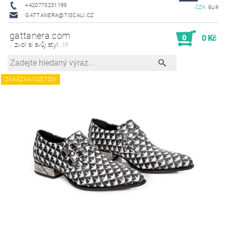
+420775231199
CZK
EUR
GATTANERA@TISCALI.CZ
gattanera.com
0
0 Kč
...zvol si svůj styl...!!!
ZAKÁZKA-CUSTOM