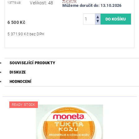
Velikost: 48
13775/48
Můžeme doručit do:
13.10.2026
6 500 Kč
5 371,90 Kč bez DPH
SOUVISEJÍCÍ PRODUKTY
DISKUZE
HODNOCENÍ
READY STOCK