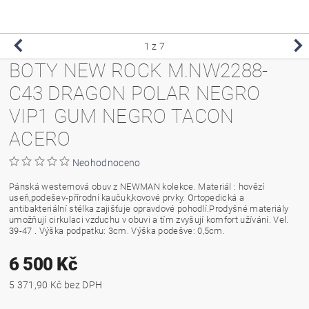
1
z 7
BOTY NEW ROCK M.NW2288-
C43 DRAGON POLAR NEGRO
VIP1 GUM NEGRO TACON
ACERO
Neohodnoceno
Pánská westernová obuv z NEWMAN kolekce. Materiál : hovězí
useň,podešev-přírodní kaučuk,kovové prvky. Ortopedická a
antibakteriální stélka zajišťuje opravdové pohodlí.Prodyšné materiály
umožňují cirkulaci vzduchu v obuvi a tím zvyšují komfort užívání. Vel.
39-47 . Výška podpatku: 3cm. Výška podešve: 0,5cm.
6 500 Kč
5 371,90 Kč bez DPH