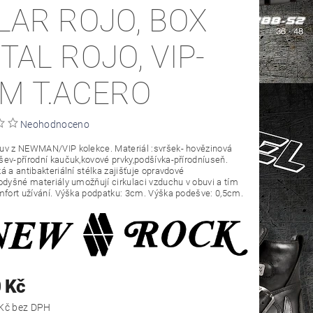
LAR ROJO, BOX
TAL ROJO, VIP-
M T.ACERO
Neohodnoceno
uv z NEWMAN/VIP kolekce. Materiál :svršek- hovězinová
ev-přírodní kaučuk,kovové prvky,podšívka-přírodníuseň.
á a antibakteriální stélka zajišťuje opravdové
odyšné materiály umožňují cirkulaci vzduchu v obuvi a tím
mfort užívání. Výška podpatku: 3cm. Výška podešve: 0,5cm.
 Kč
5 702,48 Kč bez DPH