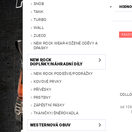
SNOB
HODNO
TANK
TURBO
WALL
READY
ZUECO
NEW ROCK WEAR-KOŽENÉ ODĚVY A
OPASKY
NEW ROCK
DOPLŇKY/NÁHRADNÍ DÍLY
NEW ROCK PODEŠVE/PODRÁŽKY
KOVOVÉ PRVKY
PŘÍVĚSKY
COLLO
PRSTENY
ZÁPĚSTNÍ PÁSKY
od 106
TKANIČKY/ŠNĚROVADLA
WESTERNOVÁ OBUV