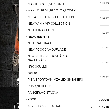
11028/
MARTE,SPACE,NEPTUNO
MPX EXTREME,REACTOR,TOWER
METALLIC POWER COLLECTION
11028/
NEWMAN + VIP COLLECTION
NEO CUNA SPORT
11028/
NEOCREEPERS
NEOTRAIL,TRAIL
11028/
NEW ROCK CAMOUFLAGE
NEW ROCK BIO-SANDÁLY A
NAZOUVÁKY
11028/
NRK-SKULLS
OXIDO
11028/
PISA-SPORTOVNÍ VZHLED-SNEAKERS
PUNK,NEOPUNK
RANGER,MONTAGNA
ROCK
SOUVI
SEVENTY COLLECTION
DISKU