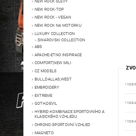
NEW ROCK SLEVY
NEW ROCK-TOP
NEW ROCK - VEGAN
NEW ROCK NA MOTORKU
LUXURY COLLECTION
SWAROVSKI COLLECTION
ABS
APACHE-ETNO INSPIRACE
COMFORT,NEW MILI
ZVO
CZ MODELS
BULL,DALLAS,WEST
11028/
EMBROIDERY
EXTREME
GOTH,DEVIL
11028/
HYBRID-KOMBINACE SPORTOVNÍHO A
KLASICKÉHO VZHLEDU
11028/
CHRONO-SPORTOVNÍ VZHLED
MAGNETO