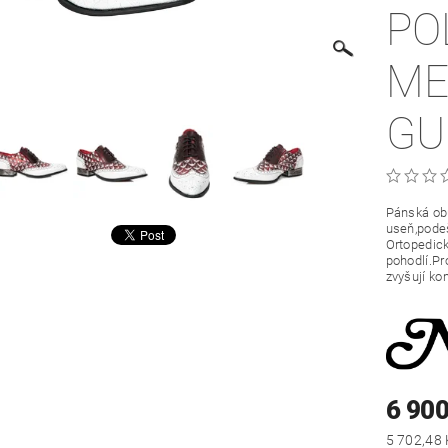
PO
ME
GU
Pánská ob
useň,podeš
Ortopedick
pohodlí.Pr
zvyšují ko
6 900