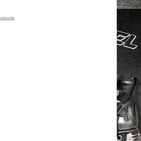
gistrujte
.