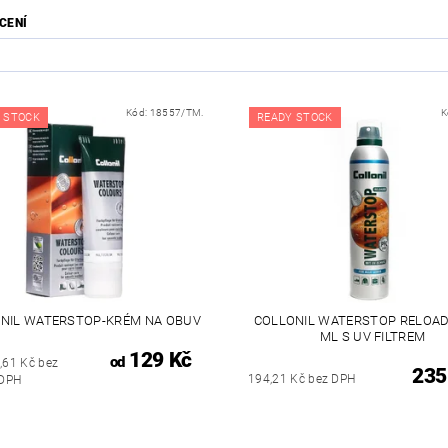
CENÍ
Kód:
18557/TM.
K
 STOCK
READY STOCK
NIL WATERSTOP-KRÉM NA OBUV
COLLONIL WATERSTOP RELOAD
ML S UV FILTREM
129 Kč
od
,61 Kč bez
235
194,21 Kč bez DPH
DPH