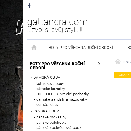
gattanera.com
...zvol si svůj styl...!!!
BOTY PRO VŠECHNA ROČNÍ OBDOBÍ
B
NEW ROCK DOPLŇKY/NÁHRADNÍ DÍLY
WESTER
BOTY
BOTY PRO VŠECHNA ROČNÍ
OBDOBÍ
ZAKÁZK
DÁMSKÁ OBUV
PÉČE O OBUV
kotníčková obuv
dámské kozačky
HIGH HEELS -vysoké podpatky
dámské sandály a nazouváky
domácí obuv
PÁNSKÁ OBUV
pánské mokasíny
pánské polobotky
pánská společenská obuv