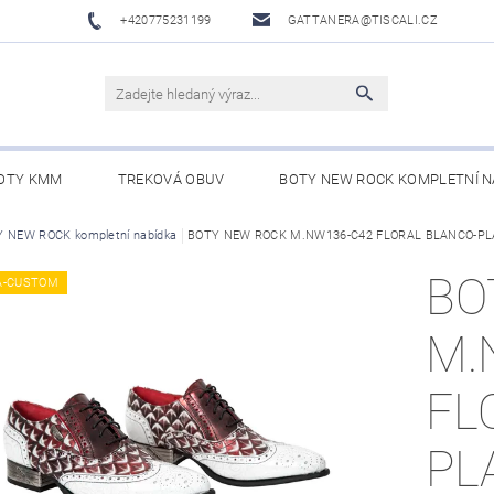
+420775231199
GATTANERA@TISCALI.CZ
OTY KMM
TREKOVÁ OBUV
BOTY NEW ROCK KOMPLETNÍ N
NOVÁ OBUV
 NEW ROCK kompletní nabídka
WESTERN BELTS /WESTERNOVÉ OPASKY/
BOTY NEW ROCK M.NW136-C42 FLORAL BLANCO-PLA
BO
BO
A-CUSTOM
M.
FL
PL