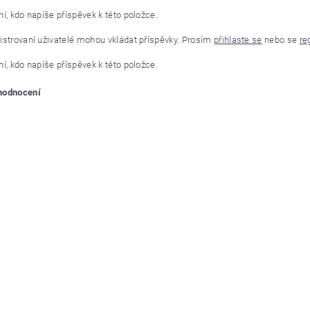
í, kdo napíše příspěvek k této položce.
istrovaní uživatelé mohou vkládat příspěvky. Prosím
přihlaste se
nebo se
re
í, kdo napíše příspěvek k této položce.
 hodnocení