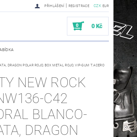
|
CZK
PŘIHLÁŠENÍ
REGISTRACE
EUR
0
0 Kč
ABÍDKA
TA, DRAGON POLAR ROJO, BOX METAL ROJO, VIP-GUM T.ACERO
TY SENDRA-SENDRA HANDMADE BIKER BOOTS
TY NEW ROCK
NW136-C42
ORAL BLANCO-
ATA, DRAGON