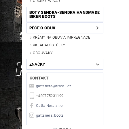
OPASKY WINAR
BOTY SENDRA-SENDRA HANDMADE
BIKER BOOTS
PÉČE O OBUV
KRÉMY NA OBUV A IMPREGNACE
VKLÁDACÍ STÉLKY
OBOUVÁKY
ZNAČKY
KONTAKT
gattanera
@
tiscali.cz
+420775231199
Gatta Nera s.r.o.
gattanera_boots