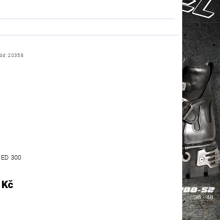
ód:
20358
ED 300
 Kč