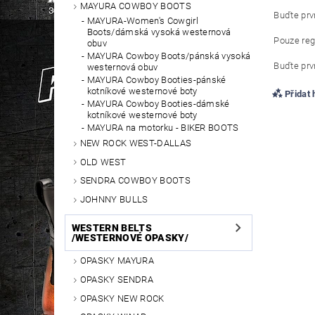
MAYURA COWBOY BOOTS
Buďte prvn
MAYURA-Women's Cowgirl
Boots/dámská vysoká westernová
Pouze reg
obuv
MAYURA Cowboy Boots/pánská vysoká
Buďte prvn
westernová obuv
MAYURA Cowboy Booties-pánské
kotníkové westernové boty
Přidat
MAYURA Cowboy Booties-dámské
kotníkové westernové boty
MAYURA na motorku - BIKER BOOTS
NEW ROCK WEST-DALLAS
OLD WEST
SENDRA COWBOY BOOTS
JOHNNY BULLS
WESTERN BELTS
/WESTERNOVÉ OPASKY/
OPASKY MAYURA
OPASKY SENDRA
OPASKY NEW ROCK