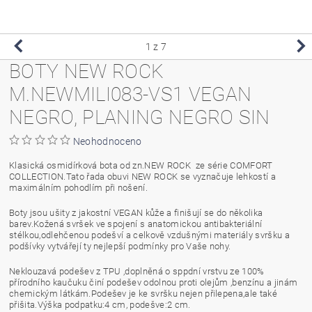
1
z 7
BOTY NEW ROCK
M.NEWMILI083-VS1 VEGAN
NEGRO, PLANING NEGRO SIN
Neohodnoceno
Klasická osmidírková bota od zn.NEW ROCK ze série COMFORT
COLLECTION.Tato řada obuvi NEW ROCK se vyznačuje lehkostí a
maximálním pohodlím při nošení.
Boty jsou ušity z jakostní VEGAN kůže a finišují se do několika
barev.Kožená svršek ve spojení s anatomickou antibakteriální
stélkou,odlehčenou podešví a celkově vzdušnými materiály svršku a
podšívky vytvářejí ty nejlepší podmínky pro Vaše nohy.
Neklouzavá podešev z TPU ,doplněná o sppdní vrstvu ze 100%
přírodního kaučuku činí podešev odolnou proti olejům ,benzínu a jinám
chemickým látkám.Podešev je ke svršku nejen přilepena,ale také
přišita.Výška podpatku:4 cm, podešve:2 cm.