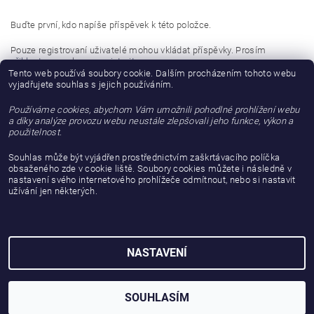
Buďte první, kdo napíše příspěvek k této položce.
Pouze registrovaní uživatelé mohou vkládat příspěvky. Prosím
přihlaste se
nebo se
registrujte
.
Tento web používá soubory cookie. Dalším procházením tohoto webu
vyjadřujete souhlas s jejich používáním.
Buďte první, kdo napíše příspěvek k této položce.
Používáme cookies, abychom Vám umožnili pohodlné prohlížení webu
Přidat hodnocení
a díky analýze provozu webu neustále zlepšovali jeho funkce, výkon a
použitelnost.
Souhlas může být vyjádřen prostřednictvím zaškrtávacího políčka
obsaženého zde v cookie liště. Soubory cookies můžete i následně v
nastavení svého internetového prohlížeče odmítnout, nebo si nastavit
užívání jen některých.
NASTAVENÍ
2026 © gattanera.com, všechna práva vyhrazena
Vytvořil Shoptet
SOUHLASÍM