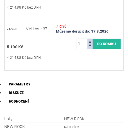
4 214,88 Kč bez DPH
7 dnů
Velikost: 37
9570/37
Můžeme doručit do:
17.8.2026
5 100 Kč
4 214,88 Kč bez DPH
PARAMETRY
DISKUZE
HODNOCENÍ
boty
NEW ROCK
NEW ROCK
dámské