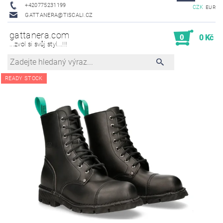
+420775231199
CZK
EUR
GATTANERA@TISCALI.CZ
gattanera.com
0
0 Kč
...zvol si svůj styl...!!!
READY STOCK