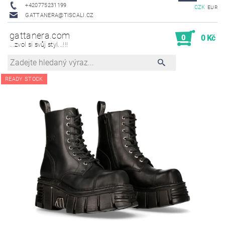
+420775231199
CZK
EUR
GATTANERA@TISCALI.CZ
gattanera.com
0
0 Kč
...zvol si svůj styl...!!!
READY STOCK