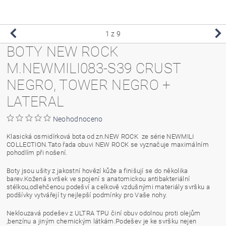
1
z 9
BOTY NEW ROCK
M.NEWMILI083-S39 CRUST
NEGRO, TOWER NEGRO +
LATERAL
Neohodnoceno
Klasická osmidírková bota od zn.NEW ROCK ze série NEWMILI
COLLECTION.Tato řada obuvi NEW ROCK se vyznačuje maximálním
pohodlím při nošení.
Boty jsou ušity z jakostní hovězí kůže a finišují se do několika
barev.Kožená svršek ve spojení s anatomickou antibakteriální
stélkou,odlehčenou podešví a celkově vzdušnými materiály svršku a
podšívky vytvářejí ty nejlepší podmínky pro Vaše nohy.
Neklouzavá podešev z ULTRA TPU činí obuv odolnou proti olejům
,benzínu a jiným chemickým látkám.Podešev je ke svršku nejen