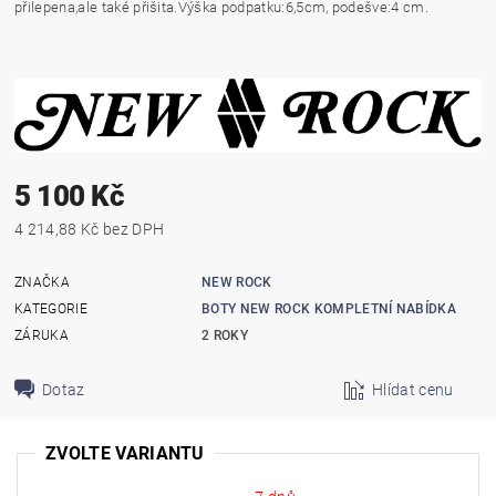
přilepena,ale také přišita.Výška podpatku:6,5cm, podešve:4 cm.
5 100 Kč
4 214,88 Kč bez DPH
ZNAČKA
NEW ROCK
KATEGORIE
BOTY NEW ROCK KOMPLETNÍ NABÍDKA
ZÁRUKA
2 ROKY
Dotaz
Hlídat cenu
ZVOLTE VARIANTU