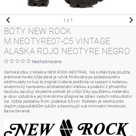
1
z 7
BOTY NEW ROCK
M.NEOTYRE07-C5 VINTAGE
ALASKA ROJO NEOTYRE NEGRO
Neohodnoceno
Dámská obuv z kolekce NEW ROCK-NEOTRAIL .Na svršek byla použita
prémiová hovězí kůže,která je ručně finišována po požadovaného
odstínu,tedy co kus to originál.Kožená podšívka ve spojení s koženou
anatomicky tvarovanou antibakteriální stélkou a podešví z přírodního
kaučuku zaručují skutečné pohodlí při chůzi.Díky použitému materiálu
je obuv vzdušná a její mikroklima přispívá ke zdraví Vašich nohou.Boční
zip. Výška podpatku:9 cm, podešve:3,5 cm. Podešev je odolná proti
olejům,rozpouštědlům,tukům a benzínu,při své minimální hmotnosti.
Barva:červená.