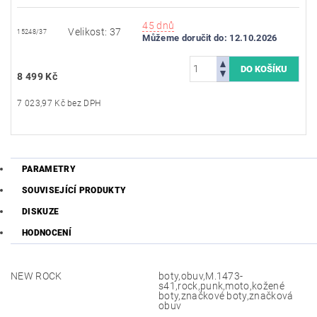
45 dnů
Velikost: 37
15248/37
Můžeme doručit do:
12.10.2026
8 499 Kč
7 023,97 Kč bez DPH
PARAMETRY
SOUVISEJÍCÍ PRODUKTY
DISKUZE
HODNOCENÍ
NEW ROCK
boty,obuv,M.1473-
s41,rock,punk,moto,kožené
boty,značkové boty,značková
obuv