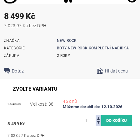
8 499 Kč
7 023,97 Kč bez DPH
ZNAČKA
NEW ROCK
KATEGORIE
BOTY NEW ROCK KOMPLETNÍ NABÍDKA
ZÁRUKA
2 ROKY
Dotaz
Hlídat cenu
ZVOLTE VARIANTU
45 dnů
Velikost: 38
15248/38
Můžeme doručit do:
12.10.2026
8 499 Kč
7 023,97 Kč bez DPH