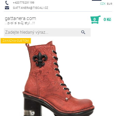
+420775231199
CZK
EUR
GATTANERA@TISCALI.CZ
gattanera.com
0
0 Kč
...zvol si svůj styl...!!!
ZAKÁZKA-CUSTOM