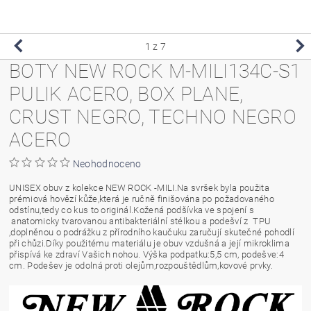
1
z 7
BOTY NEW ROCK M-MILI134C-S1
PULIK ACERO, BOX PLANE,
CRUST NEGRO, TECHNO NEGRO
ACERO
Neohodnoceno
UNISEX obuv z kolekce NEW ROCK -MILI.Na svršek byla použita
prémiová hovězí kůže,která je ručně finišována po požadovaného
odstínu,tedy co kus to originál.Kožená podšívka ve spojení s
anatomicky tvarovanou antibakteriální stélkou a podešví z TPU
,doplněnou o podrážku z přírodního kaučuku zaručují skutečné pohodlí
při chůzi.Díky použitému materiálu je obuv vzdušná a její mikroklima
přispívá ke zdraví Vašich nohou. Výška podpatku:5,5 cm, podešve:4
cm. Podešev je odolná proti olejům,rozpouštědlům,kovové prvky.