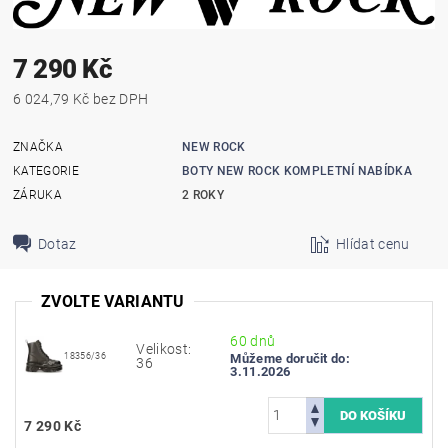
7 290 Kč
6 024,79 Kč bez DPH
ZNAČKA
NEW ROCK
KATEGORIE
BOTY NEW ROCK KOMPLETNÍ NABÍDKA
ZÁRUKA
2 ROKY
Dotaz
Hlídat cenu
ZVOLTE VARIANTU
60 dnů
Velikost:
18356/36
Můžeme doručit do:
36
3.11.2026
7 290 Kč