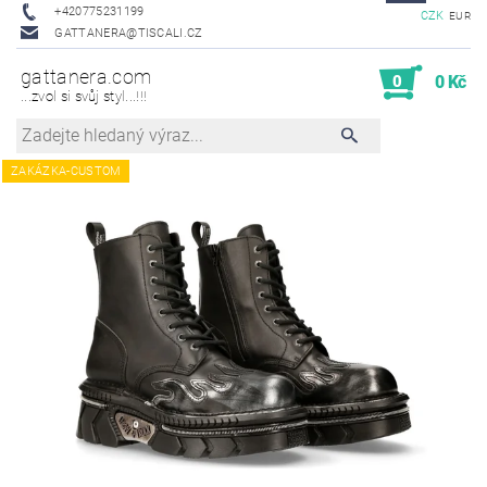
+420775231199
CZK
EUR
GATTANERA@TISCALI.CZ
gattanera.com
0
0 Kč
...zvol si svůj styl...!!!
ZAKÁZKA-CUSTOM