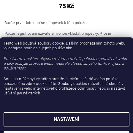
75 Kč
Buďte první, kdo napíše příspěvek k této položce.
Pouze registrovaní uživatelé mohou vkládat příspěvky. Prosím
přihlaste se
nebo se
registrujte
.
Tento web používá soubory cookie. Dalším procházením tohoto webu
vyjadřujete souhlas s jejich používáním.
Buďte první, kdo napíše příspěvek k této položce.
Používáme cookies, abychom Vám umožnili pohodlné prohlížení webu
Přidat hodnocení
a díky analýze provozu webu neustále zlepšovali jeho funkce, výkon a
použitelnost.
Souhlas může být vyjádřen prostřednictvím zaškrtávacího políčka
obsaženého zde v cookie liště. Soubory cookies můžete i následně v
nastavení svého internetového prohlížeče odmítnout, nebo si nastavit
užívání jen některých.
NASTAVENÍ
2026 © gattanera.com, všechna práva vyhrazena