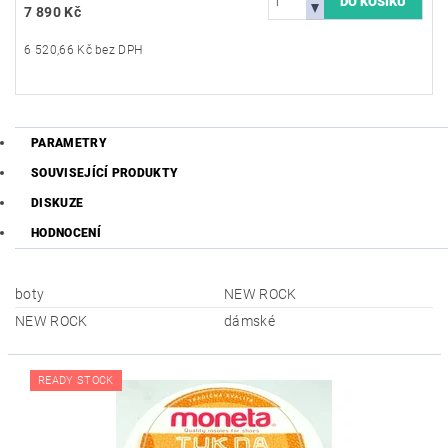
7 890 Kč
6 520,66 Kč bez DPH
PARAMETRY
SOUVISEJÍCÍ PRODUKTY
DISKUZE
HODNOCENÍ
boty
NEW ROCK
NEW ROCK
dámské
READY STOCK