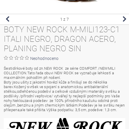
1
z 7
BOTY NEW ROCK M-MILI123-C1
ITALI NEGRO, DRAGON ACERO,
PLANING NEGRO SIN
Neohodnoceno
Šestidírkové boty od zn.NEW ROCK ze série COMFORT /NEWMILI
COLLECTION.Tato řada obuvi NEW ROCK se vyznačuje lehkostí a
maximálním pohodlím při nošení.
Boty jsou ušity z jakostní hovězí kůže a finišují se do několika
barev.Kožený svršek ve spojení s anatomickou antibakteriální
stélkou,odlehčenou podešví a celkově vzdušnými materiály svršku a
podšívky /přírodní vepřovice/ vytvářejí ty nejlepší podmínky pro Vaše
nohy.Neklouzavá podešev ze 100% přírodního kaučuku odolná proti
olejům ,benzínu a jiným chemickým látkám.Podešev je ke svršku nejen
přilepena,ale také přišita.Výška podpatku: 3,5 cm, podešve: 1,3 cm.