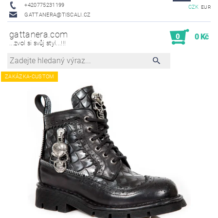
+420775231199
CZK
EUR
GATTANERA@TISCALI.CZ
gattanera.com
0
0 Kč
...zvol si svůj styl...!!!
ZAKÁZKA-CUSTOM