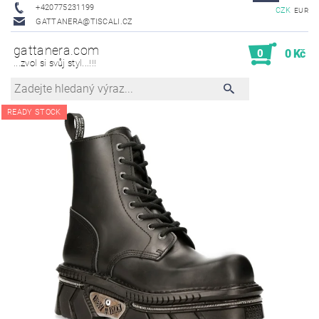
+420775231199
CZK
EUR
GATTANERA@TISCALI.CZ
gattanera.com
0
0 Kč
...zvol si svůj styl...!!!
READY STOCK