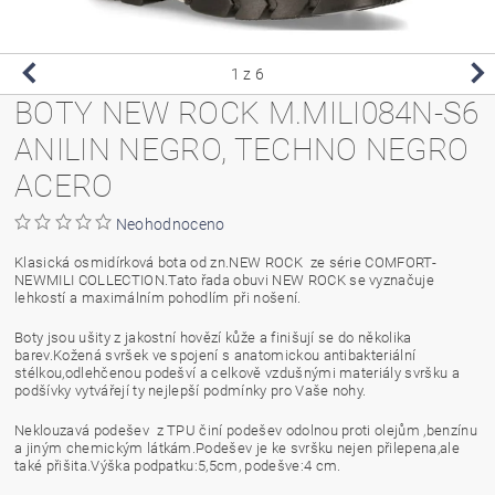
1
z 6
BOTY NEW ROCK M.MILI084N-S6
ANILIN NEGRO, TECHNO NEGRO
ACERO
Neohodnoceno
Klasická osmidírková bota od zn.NEW ROCK ze série COMFORT-
NEWMILI COLLECTION.Tato řada obuvi NEW ROCK se vyznačuje
lehkostí a maximálním pohodlím při nošení.
Boty jsou ušity z jakostní hovězí kůže a finišují se do několika
barev.Kožená svršek ve spojení s anatomickou antibakteriální
stélkou,odlehčenou podešví a celkově vzdušnými materiály svršku a
podšívky vytvářejí ty nejlepší podmínky pro Vaše nohy.
Neklouzavá podešev z TPU činí podešev odolnou proti olejům ,benzínu
a jiným chemickým látkám.Podešev je ke svršku nejen přilepena,ale
také přišita.Výška podpatku:5,5cm, podešve:4 cm.