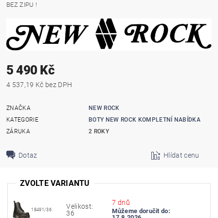
BEZ ZIPU !
5 490 Kč
4 537,19 Kč bez DPH
ZNAČKA
NEW ROCK
KATEGORIE
BOTY NEW ROCK KOMPLETNÍ NABÍDKA
ZÁRUKA
2 ROKY
Dotaz
Hlídat cenu
ZVOLTE VARIANTU
7 dnů
Velikost:
18491/36
Můžeme doručit do:
36
17.8.2026