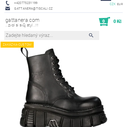
+420775231199
CZK
EUR
GATTANERA@TISCALI.CZ
gattanera.com
0
0 Kč
...zvol si svůj styl...!!!
ZAKÁZKA-CUSTOM