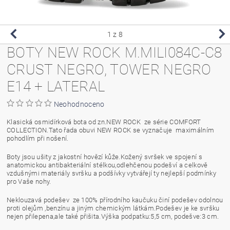
1
z 8
BOTY NEW ROCK M.MILI084C-C8
CRUST NEGRO, TOWER NEGRO
E14 + LATERAL
Neohodnoceno
Klasická osmidírková bota od zn.NEW ROCK ze série COMFORT
COLLECTION.Tato řada obuvi NEW ROCK se vyznačuje maximálním
pohodlím při nošení.
Boty jsou ušity z jakostní hovězí kůže.Kožený svršek ve spojení s
anatomickou antibakteriální stélkou,odlehčenou podešví a celkově
vzdušnými materiály svršku a podšívky vytvářejí ty nejlepší podmínky
pro Vaše nohy.
Neklouzavá podešev ze 100% přírodního kaučuku činí podešev odolnou
proti olejům ,benzínu a jiným chemickým látkám.Podešev je ke svršku
nejen přilepena,ale také přišita.Výška podpatku:5,5 cm, podešve:3 cm.