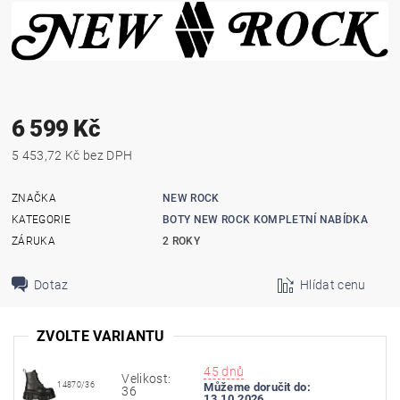
6 599 Kč
5 453,72 Kč bez DPH
ZNAČKA
NEW ROCK
KATEGORIE
BOTY NEW ROCK KOMPLETNÍ NABÍDKA
ZÁRUKA
2 ROKY
Dotaz
Hlídat cenu
ZVOLTE VARIANTU
45 dnů
Velikost:
14870/36
Můžeme doručit do:
36
13.10.2026