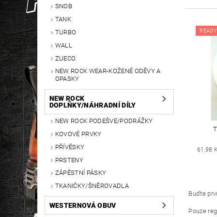
SNOB
TANK
READY
TURBO
WALL
ZUECO
NEW ROCK WEAR-KOŽENÉ ODĚVY A
OPASKY
NEW ROCK
DOPLŇKY/NÁHRADNÍ DÍLY
NEW ROCK PODEŠVE/PODRÁŽKY
T
KOVOVÉ PRVKY
PŘÍVĚSKY
61,98 
PRSTENY
ZÁPĚSTNÍ PÁSKY
TKANIČKY/ŠNĚROVADLA
Buďte prvn
WESTERNOVÁ OBUV
Pouze reg