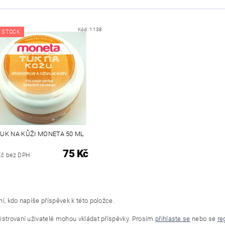
Kód:
1138
 STOCK
UK NA KŮŽI MONETA 50 ML
75 Kč
Kč bez DPH
í, kdo napíše příspěvek k této položce.
istrovaní uživatelé mohou vkládat příspěvky. Prosím
přihlaste se
nebo se
re