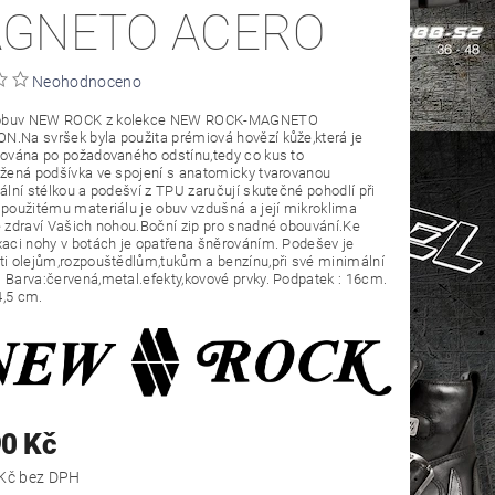
GNETO ACERO
Neohodnoceno
buv NEW ROCK z kolekce NEW ROCK-MAGNETO
.Na svršek byla použita prémiová hovězí kůže,která je
šována po požadovaného odstínu,tedy co kus to
ožená podšívka ve spojení s anatomicky tvarovanou
iální stélkou a podešví z TPU zaručují skutečné pohodlí při
 použitému materiálu je obuv vzdušná a její mikroklima
e zdraví Vašich nohou.Boční zip pro snadné obouvání.Ke
xaci nohy v botách je opatřena šněrováním. Podešev je
ti olejům,rozpouštědlům,tukům a benzínu,při své minimální
 Barva:červená,metal.efekty,kovové prvky. Podpatek : 16cm.
4,5 cm.
90 Kč
8 917,36 Kč bez DPH