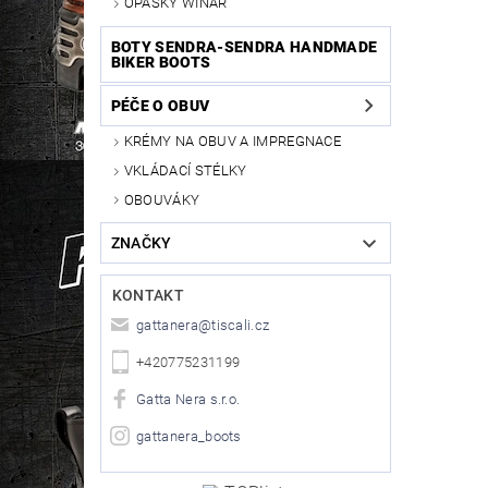
OPASKY WINAR
BOTY SENDRA-SENDRA HANDMADE
BIKER BOOTS
PÉČE O OBUV
KRÉMY NA OBUV A IMPREGNACE
VKLÁDACÍ STÉLKY
OBOUVÁKY
ZNAČKY
KONTAKT
gattanera
@
tiscali.cz
+420775231199
Gatta Nera s.r.o.
gattanera_boots