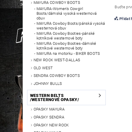
MAYURA COWBOY BOOTS
Buďte prvn
MAYURA-Women's Cowgirl
Boots/dámská vysoká westernová
obuv
Přidat
MAYURA Cowboy Boots/pánská vysoká
westernová obuv
MAYURA Cowboy Booties-pánské
kotníkové westernové boty
MAYURA Cowboy Booties-dámské
kotníkové westernové boty
MAYURA na motorku - BIKER BOOTS
NEW ROCK WEST-DALLAS
OLD WEST
SENDRA COWBOY BOOTS
JOHNNY BULLS
WESTERN BELTS
/WESTERNOVÉ OPASKY/
OPASKY MAYURA
OPASKY SENDRA
OPASKY NEW ROCK