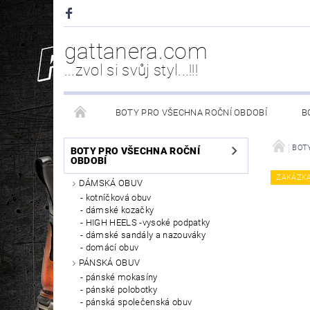
gattanera.com
...zvol si svůj styl...!!!
BOTY PRO VŠECHNA ROČNÍ OBDOBÍ
B
NEW ROCK DOPLŇKY/NÁHRADNÍ DÍLY
WESTER
BOTY
BOTY PRO VŠECHNA ROČNÍ
OBDOBÍ
ZAKÁZK
DÁMSKÁ OBUV
PÉČE O OBUV
kotníčková obuv
dámské kozačky
HIGH HEELS -vysoké podpatky
dámské sandály a nazouváky
domácí obuv
PÁNSKÁ OBUV
pánské mokasíny
pánské polobotky
pánská společenská obuv