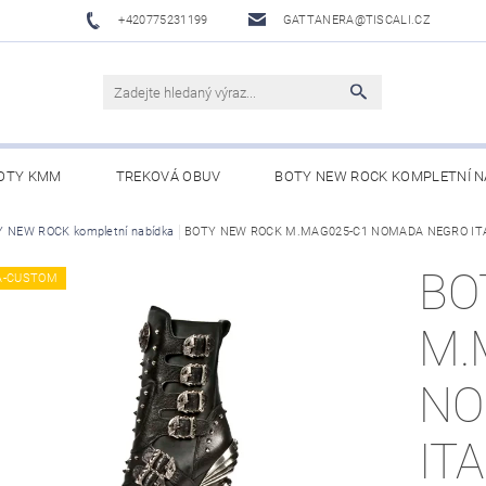
+420775231199
GATTANERA@TISCALI.CZ
OTY KMM
TREKOVÁ OBUV
BOTY NEW ROCK KOMPLETNÍ N
NOVÁ OBUV
 NEW ROCK kompletní nabídka
WESTERN BELTS /WESTERNOVÉ OPASKY/
BOTY NEW ROCK M.MAG025-C1 NOMADA NEGRO IT
BO
BO
A-CUSTOM
M.
NO
IT