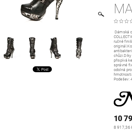
MA
Dámská o
COLLECTION
ručně fini
originál.K
antibakter
chůzi.Díky
přispívá k
správné fi
odolná pro
hmotnosti.
Podešev: 
10 7