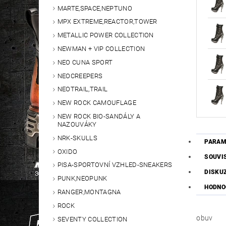
MARTE,SPACE,NEPTUNO
MPX EXTREME,REACTOR,TOWER
METALLIC POWER COLLECTION
NEWMAN + VIP COLLECTION
NEO CUNA SPORT
NEOCREEPERS
NEOTRAIL,TRAIL
NEW ROCK CAMOUFLAGE
NEW ROCK BIO-SANDÁLY A
NAZOUVÁKY
NRK-SKULLS
PARAM
OXIDO
SOUVI
PISA-SPORTOVNÍ VZHLED-SNEAKERS
DISKU
PUNK,NEOPUNK
HODNO
RANGER,MONTAGNA
ROCK
obuv
SEVENTY COLLECTION