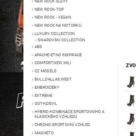
NEW ROCK SLEVY
NEW ROCK-TOP
NEW ROCK - VEGAN
NEW ROCK NA MOTORKU
LUXURY COLLECTION
SWAROVSKI COLLECTION
ABS
APACHE-ETNO INSPIRACE
COMFORT,NEW MILI
ZVO
CZ MODELS
BULL,DALLAS,WEST
EMBROIDERY
EXTREME
GOTH,DEVIL
HYBRID-KOMBINACE SPORTOVNÍHO A
KLASICKÉHO VZHLEDU
CHRONO-SPORTOVNÍ VZHLED
MAGNETO