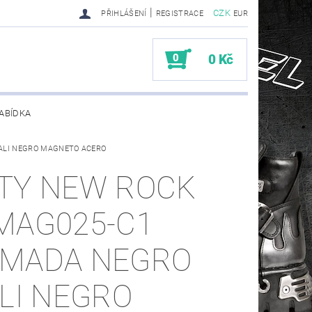
|
CZK
PŘIHLÁŠENÍ
REGISTRACE
EUR
0
0 Kč
ABÍDKA
ALI NEGRO MAGNETO ACERO
TY SENDRA-SENDRA HANDMADE BIKER BOOTS
TY NEW ROCK
MAG025-C1
MADA NEGRO
ALI NEGRO