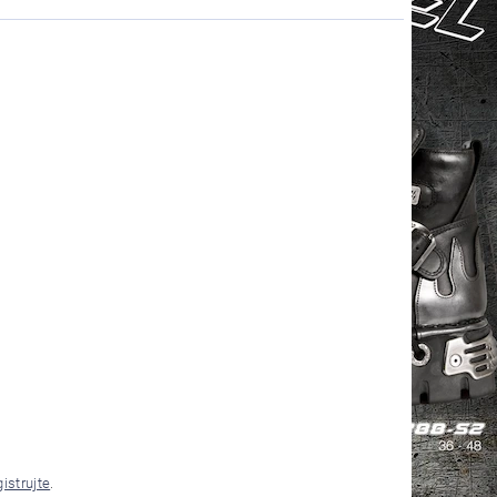
gistrujte
.