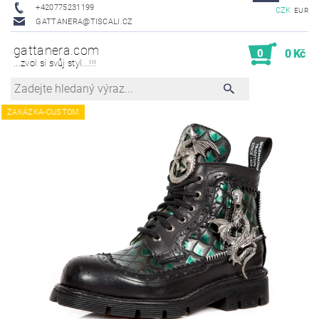
+420775231199
CZK
EUR
GATTANERA@TISCALI.CZ
gattanera.com
0
0 Kč
...zvol si svůj styl...!!!
ZAKÁZKA-CUSTOM