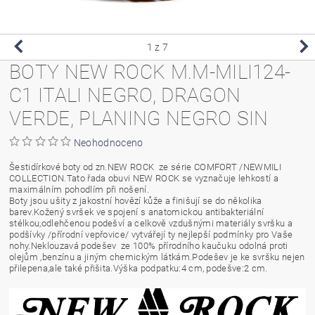
1
z 7
BOTY NEW ROCK M.M-MILI124-
C1 ITALI NEGRO, DRAGON
VERDE, PLANING NEGRO SIN
Neohodnoceno
Šestidírkové boty od zn.NEW ROCK ze série COMFORT /NEWMILI
COLLECTION.Tato řada obuvi NEW ROCK se vyznačuje lehkostí a
maximálním pohodlím při nošení.
Boty jsou ušity z jakostní hovězí kůže a finišují se do několika
barev.Kožený svršek ve spojení s anatomickou antibakteriální
stélkou,odlehčenou podešví a celkově vzdušnými materiály svršku a
podšívky /přírodní vepřovice/ vytvářejí ty nejlepší podmínky pro Vaše
nohy.Neklouzavá podešev ze 100% přírodního kaučuku odolná proti
olejům ,benzínu a jiným chemickým látkám.Podešev je ke svršku nejen
přilepena,ale také přišita.Výška podpatku:4 cm, podešve:2 cm.