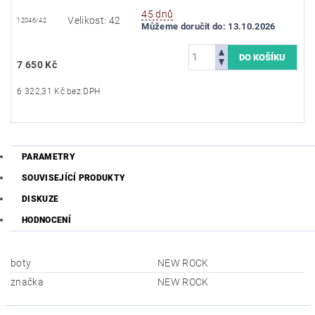
45 dnů
Velikost: 42
12046/42
Můžeme doručit do:
13.10.2026
7 650 Kč
6 322,31 Kč bez DPH
PARAMETRY
SOUVISEJÍCÍ PRODUKTY
DISKUZE
HODNOCENÍ
boty
NEW ROCK
značka
NEW ROCK