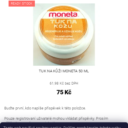
READY STOCK
TUK NA KŮŽI MONETA 50 ML
61,98 Kč bez DPH
75 Kč
Buďte první, kdo napíše příspěvek k této položce.
Pouze registrovaní uživatelé mohou vkládat příspěvky. Prosím
přihlaste se
nebo se
registrujte
.
Tento web používá soubory cookie. Dalším procházením tohoto webu