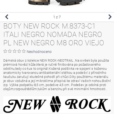
1
z 7
BOTY NEW ROCK M.8373-C1
ITALI NEGRO NOMADA NEGRO
PL NEW NEGRO M8 ORO VIEJO
Neohodnoceno
Dámská obuv z kolekce NEW ROCK-NEOTRAIL .Na svršek byla použita
prémiová hovězí kůže,která je ručně finišována po požadovaného
odstínu,tedy co kus to originál.Kožená podšívka ve spojení s koženou
anatomicky tvarovanou antibakteriální stélkou a podešví z přírodního
kaučuku zaručují skutečné pohodlí při chůzi.Díky použitému materiálu
je obuv vzdušná a její mikroklima přispívá ke zdraví Vašich nohou.Boční
zip. Výška podpatku:8,5 cm, podešve:4,5 cm. Podešev je odolná proti
olejům,rozpouštědlům,tukům a benzínu,při své minimální hmotnosti.