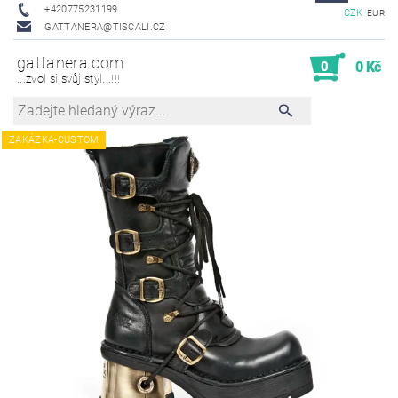
+420775231199
CZK
EUR
GATTANERA@TISCALI.CZ
gattanera.com
0
0 Kč
...zvol si svůj styl...!!!
ZAKÁZKA-CUSTOM