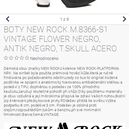
1
z 9
BOTY NEW ROCK M.8366-S1
VINTAGE FLOWER NEGRO,
ANTIK NEGRO, T.SKULL ACERO
Neohodnoceno
Dámská obuv značky NEW ROCKz kolekce NEW ROCK-PLATFORMA
NRK .Na svršek byla použita prémiová hovězí kůže,která je ručně
finišována po požadovaného odstínu,tedy co kus to originál.Kožená
podšívka ve spojení s anatomicky tvarovanou antibakteriální stélkou a
podešví z TPU, doplněnou o podešev ze 100% přírodního
kaučuku,zaručují skutečné pohodlí při chůzi.Díky použitému materiálu
je obuv vzdušná a její mikroklima přispívá ke zdraví Vašich nohou.Boční
zip šněrování,přezky,kovové prvky.POdešev přišitá ke svršku.Výška
podpatku:8 cm, podešve:3 cm. Podešev je odolná proti
olejům,rozpouštědlům,tukům a benzínu,při své minimální
hmotnosti.Barva:černá,VINTAGE.