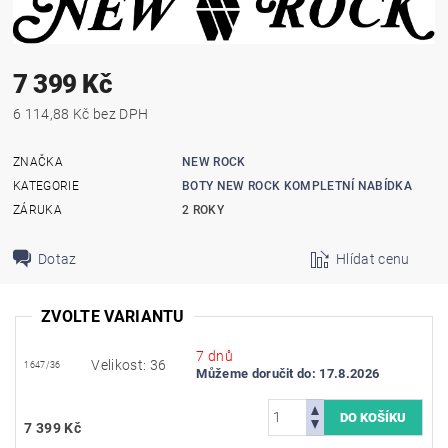
7 399 Kč
6 114,88 Kč bez DPH
ZNAČKA
NEW ROCK
KATEGORIE
BOTY NEW ROCK KOMPLETNÍ NABÍDKA
ZÁRUKA
2 ROKY
Dotaz
Hlídat cenu
ZVOLTE VARIANTU
7 dnů
Velikost: 36
1647/36
Můžeme doručit do:
17.8.2026
7 399 Kč