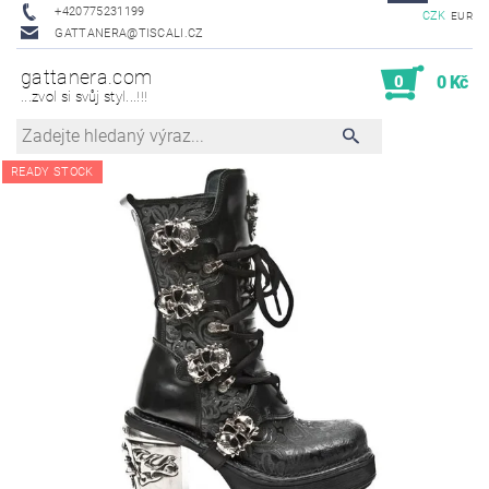
+420775231199
CZK
EUR
GATTANERA@TISCALI.CZ
gattanera.com
0
0 Kč
...zvol si svůj styl...!!!
READY STOCK