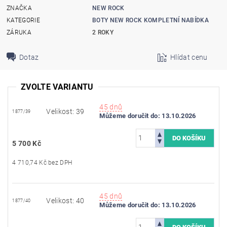
ZNAČKA
NEW ROCK
KATEGORIE
BOTY NEW ROCK KOMPLETNÍ NABÍDKA
ZÁRUKA
2 ROKY
Dotaz
Hlídat cenu
ZVOLTE VARIANTU
45 dnů
Velikost: 39
1877/39
Můžeme doručit do:
13.10.2026
5 700 Kč
4 710,74 Kč bez DPH
45 dnů
Velikost: 40
1877/40
Můžeme doručit do:
13.10.2026