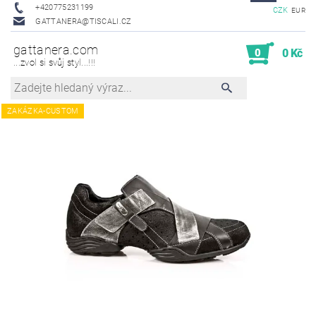
+420775231199
CZK
EUR
GATTANERA@TISCALI.CZ
gattanera.com
0
0 Kč
...zvol si svůj styl...!!!
ZAKÁZKA-CUSTOM