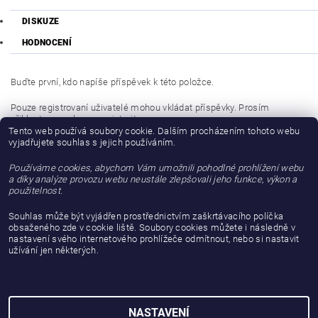
DISKUZE
HODNOCENÍ
Buďte první, kdo napíše příspěvek k této položce.
Pouze registrovaní uživatelé mohou vkládat příspěvky. Prosím
přihlaste se
nebo se
registrujte
.
Tento web používá soubory cookie. Dalším procházením tohoto webu
vyjadřujete souhlas s jejich používáním.
Buďte první, kdo napíše příspěvek k této položce.
Používáme cookies, abychom Vám umožnili pohodlné prohlížení webu
Přidat hodnocení
a díky analýze provozu webu neustále zlepšovali jeho funkce, výkon a
použitelnost.
Souhlas může být vyjádřen prostřednictvím zaškrtávacího políčka
obsaženého zde v cookie liště. Soubory cookies můžete i následně v
nastavení svého internetového prohlížeče odmítnout, nebo si nastavit
užívání jen některých.
NASTAVENÍ