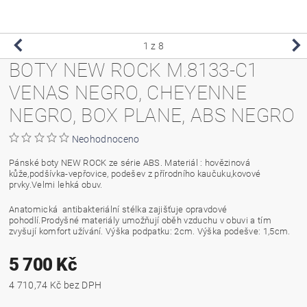
1
z 8
BOTY NEW ROCK M.8133-C1
VENAS NEGRO, CHEYENNE
NEGRO, BOX PLANE, ABS NEGRO
Neohodnoceno
Pánské boty NEW ROCK ze série ABS. Materiál : hovězinová
kůže,podšívka-vepřovice, podešev z přírodního kaučuku,kovové
prvky.Velmi lehká obuv.
Anatomická antibakteriální stélka zajišťuje opravdové
pohodlí.Prodyšné materiály umožňují oběh vzduchu v obuvi a tím
zvyšují komfort užívání. Výška podpatku: 2cm. Výška podešve: 1,5cm.
5 700 Kč
4 710,74 Kč bez DPH