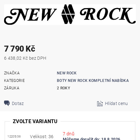
7 790 Kč
6 438,02 Kč bez DPH
ZNAČKA
NEW ROCK
KATEGORIE
BOTY NEW ROCK KOMPLETNÍ NABÍDKA
ZÁRUKA
2 ROKY
Dotaz
Hlídat cenu
ZVOLTE VARIANTU
7 dnů
Velikost: 36
12205/36
Můžeme doručit do:
18.8.2026