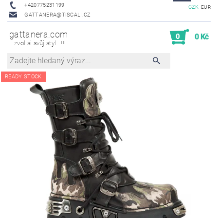
+420775231199
CZK
EUR
GATTANERA@TISCALI.CZ
gattanera.com
0
0 Kč
...zvol si svůj styl...!!!
READY STOCK