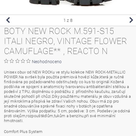
1
z 8
BOTY NEW ROCK M.591-S15
ITALI NEGRO, VINTAGE FLOWER
CAMUFLAGE** , REACTO N
Neohodnoceno
Unisex obuv od NEW ROCKu ve stylu kolekce NEW ROCK-METALLIC
POWER.Na svršek byla použita prémiová hovězí kůže,která je ručně
finišována po požadovaného odstínu,tedy co kus to originál.Kožená
podšívka ve spojení s anatomicky tvarovanou antibakteriální stélkou a
podešví z TPU, doplněnou o podrážku z přírodního kaučuku, zaručují
skutečné pohodlí při chůzi.Díky použitému materiálu je obuv vzdušná a
její mikroklima přispívá ke zdraví Vašich nohou. Obuv má zip pro
snadné obouvání,ke správné fixaci nohy v botách je opatřena
šněrováním. Výška podpatku: 5 cm, podešve: 3 cm. Podešev je odolná
proti olejům,rozpouštědlům,tukům a benzínu,při své minimální
hmotnosti.
Comfort Plus System