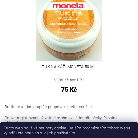
TUK NA KŮŽI MONETA 50 ML
61,98 Kč bez DPH
75 Kč
Buďte první, kdo napíše příspěvek k této položce.
Pouze registrovaní uživatelé mohou vkládat příspěvky. Prosím
přihlaste se
nebo se
registrujte
.
Tento web používá soubory cookie. Dalším procházením tohoto webu
vyjadřujete souhlas s jejich používáním.
Buďte první, kdo napíše příspěvek k této položce.