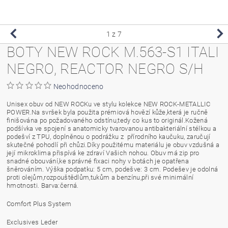
1
z 7
BOTY NEW ROCK M.563-S1 ITALI
NEGRO, REACTOR NEGRO S/H
Neohodnoceno
Unisex obuv od NEW ROCKu ve stylu kolekce NEW ROCK-METALLIC
POWER.Na svršek byla použita prémiová hovězí kůže,která je ručně
finišována po požadovaného odstínu,tedy co kus to originál.Kožená
podšívka ve spojení s anatomicky tvarovanou antibakteriální stélkou a
podešví z TPU, doplněnou o podrážku z přírodního kaučuku, zaručují
skutečné pohodlí při chůzi.Díky použitému materiálu je obuv vzdušná a
její mikroklima přispívá ke zdraví Vašich nohou. Obuv má zip pro
snadné obouvání,ke správné fixaci nohy v botách je opatřena
šněrováním. Výška podpatku: 5 cm, podešve: 3 cm. Podešev je odolná
proti olejům,rozpouštědlům,tukům a benzínu,při své minimální
hmotnosti. Barva:černá.
Comfort Plus System
Exclusives Leder