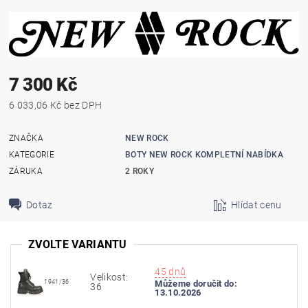
7 300 Kč
6 033,06 Kč bez DPH
ZNAČKA
NEW ROCK
KATEGORIE
BOTY NEW ROCK KOMPLETNÍ NABÍDKA
ZÁRUKA
2 ROKY
Dotaz
Hlídat cenu
ZVOLTE VARIANTU
45 dnů
Velikost:
1941/36
Můžeme doručit do:
36
13.10.2026