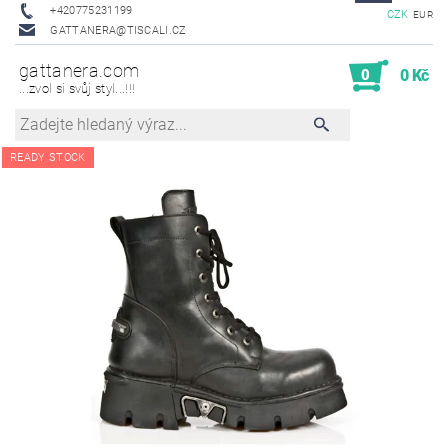
+420775231199
CZK
EUR
GATTANERA@TISCALI.CZ
gattanera.com
0
0 Kč
...zvol si svůj styl...!!!
READY STOCK