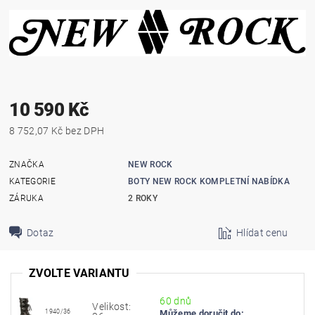
10 590 Kč
8 752,07 Kč bez DPH
ZNAČKA
NEW ROCK
KATEGORIE
BOTY NEW ROCK KOMPLETNÍ NABÍDKA
ZÁRUKA
2 ROKY
Dotaz
Hlídat cenu
ZVOLTE VARIANTU
60 dnů
Velikost:
1940/36
Můžeme doručit do: