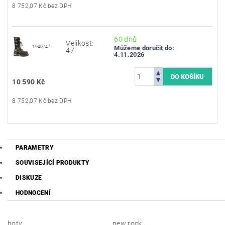
8 752,07 Kč bez DPH
60 dnů
Velikost:
1940/47
Můžeme doručit do:
47
4.11.2026
10 590 Kč
8 752,07 Kč bez DPH
PARAMETRY
SOUVISEJÍCÍ PRODUKTY
DISKUZE
HODNOCENÍ
boty
new rock