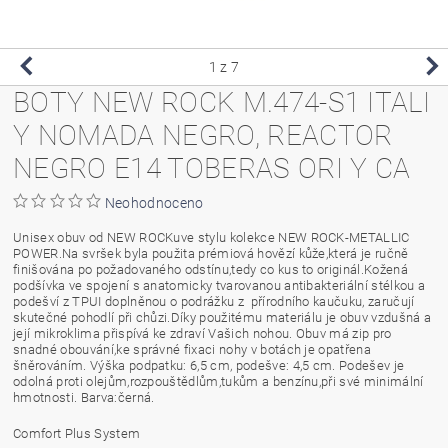
1
z 7
BOTY NEW ROCK M.474-S1 ITALI
Y NOMADA NEGRO, REACTOR
NEGRO E14 TOBERAS ORI Y CA
Neohodnoceno
Unisex obuv od NEW ROCKuve stylu kolekce NEW ROCK-METALLIC
POWER.Na svršek byla použita prémiová hovězí kůže,která je ručně
finišována po požadovaného odstínu,tedy co kus to originál.Kožená
podšívka ve spojení s anatomicky tvarovanou antibakteriální stélkou a
podešví z TPUI doplněnou o podrážku z přírodního kaučuku, zaručují
skutečné pohodlí při chůzi.Díky použitému materiálu je obuv vzdušná a
její mikroklima přispívá ke zdraví Vašich nohou. Obuv má zip pro
snadné obouvání,ke správné fixaci nohy v botách je opatřena
šněrováním. Výška podpatku: 6,5 cm, podešve: 4,5 cm. Podešev je
odolná proti olejům,rozpouštědlům,tukům a benzínu,při své minimální
hmotnosti. Barva:černá.
Comfort Plus System