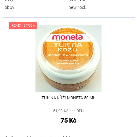
obuv
new rock
READY STOCK
TUK NA KŮŽI MONETA 50 ML
61,98 Kč bez DPH
75 Kč