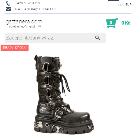
+420775231199
CZK
EUR
GATTANERA@TISCALI.CZ
gattanera.com
0
0 Kč
...zvol si svůj styl...!!!
READY STOCK