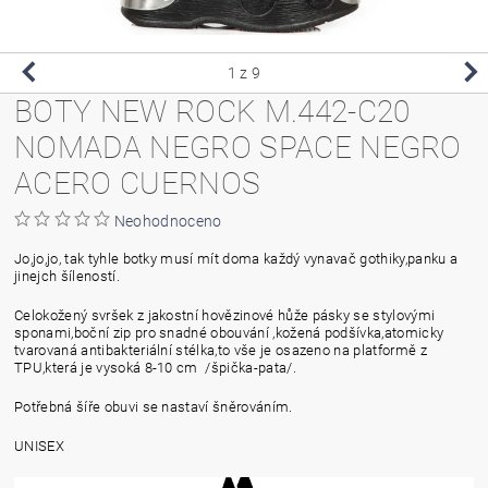
1
z 9
BOTY NEW ROCK M.442-C20
NOMADA NEGRO SPACE NEGRO
ACERO CUERNOS
Neohodnoceno
Jo,jo,jo, tak tyhle botky musí mít doma každý vynavač gothiky,panku a
jinejch šíleností.
Celokožený svršek z jakostní hovězinové hůže pásky se stylovými
sponami,boční zip pro snadné obouvání ,kožená podšívka,atomicky
tvarovaná antibakteriální stélka,to vše je osazeno na platformě z
TPU,která je vysoká 8-10 cm /špička-pata/.
Potřebná šíře obuvi se nastaví šněrováním.
UNISEX