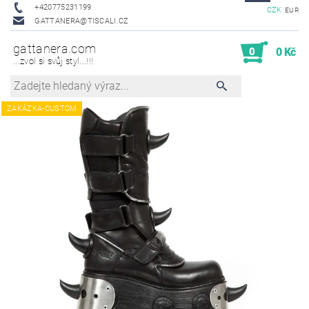
+420775231199
CZK
EUR
GATTANERA@TISCALI.CZ
gattanera.com
0
0 Kč
...zvol si svůj styl...!!!
ZAKÁZKA-CUSTOM