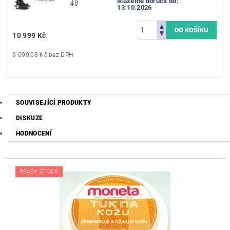
Můžeme doručit do:
48
13.10.2026
10 999 Kč
9 090,08 Kč bez DPH
SOUVISEJÍCÍ PRODUKTY
DISKUZE
HODNOCENÍ
READY STOCK