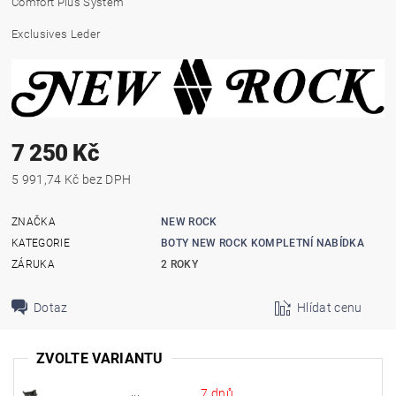
Comfort Plus System
Exclusives Leder
7 250 Kč
5 991,74 Kč bez DPH
ZNAČKA
NEW ROCK
KATEGORIE
BOTY NEW ROCK KOMPLETNÍ NABÍDKA
ZÁRUKA
2 ROKY
Dotaz
Hlídat cenu
ZVOLTE VARIANTU
7 dnů