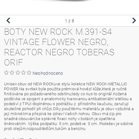
1
z 8
BOTY NEW ROCK M.391-S4
VINTAGE FLOWER NEGRO,
REACTOR NEGRO TOBERAS
ORIF
Neohodnoceno
Unisex obuv od NEW ROCKuve stylu kolekce NEW ROCK-METALLIC
POWER.Na svršek byla použita prémiová hovězí kůže,která je ručně
finišována po požadovaného odstínu,tedy co kus to originál.Kožená
podšívka ve spojení s anatomicky tvarovanou antibakteriální stélkou a
podešví z TPUI doplněnou o podrážku z přírodního kaučuku, zaručují
skutečné pohodlí při chůzi.Díky použitému materiálu je obuv vzdušná a
její mikroklima přispívá ke zdraví Vašich nohou. Obuv má zip pro
snadné obouvání,ke správné fixaci nohy v botách je opatřena
šněrováním. Výška podpatku: 5 cm, podešve: 3 cm. Podešev je odolná
proti olejům,rozpouštědlům,tukům a benzínu.