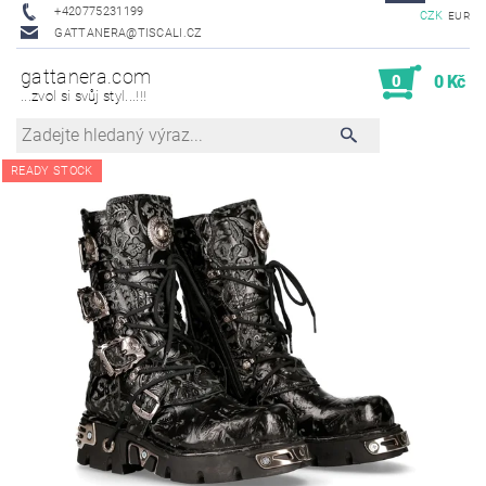
+420775231199
CZK
EUR
GATTANERA@TISCALI.CZ
gattanera.com
0
0 Kč
...zvol si svůj styl...!!!
READY STOCK