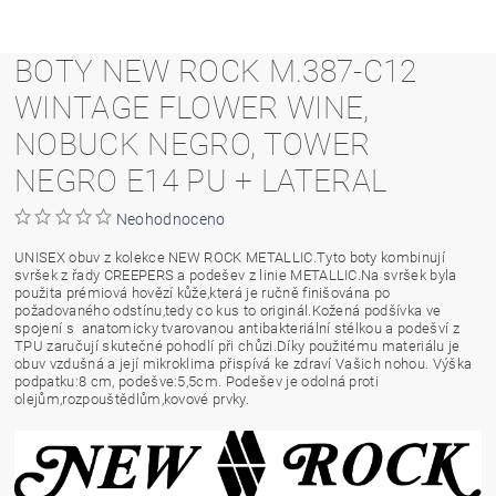
BOTY NEW ROCK M.387-C12
WINTAGE FLOWER WINE,
NOBUCK NEGRO, TOWER
NEGRO E14 PU + LATERAL
Neohodnoceno
UNISEX obuv z kolekce NEW ROCK METALLIC.Tyto boty kombinují
svršek z řady CREEPERS a podešev z linie METALLIC.Na svršek byla
použita prémiová hovězí kůže,která je ručně finišována po
požadovaného odstínu,tedy co kus to originál.Kožená podšívka ve
spojení s anatomicky tvarovanou antibakteriální stélkou a podešví z
TPU zaručují skutečné pohodlí při chůzi.Díky použitému materiálu je
obuv vzdušná a její mikroklima přispívá ke zdraví Vašich nohou. Výška
podpatku:8 cm, podešve:5,5cm. Podešev je odolná proti
olejům,rozpouštědlům,kovové prvky.