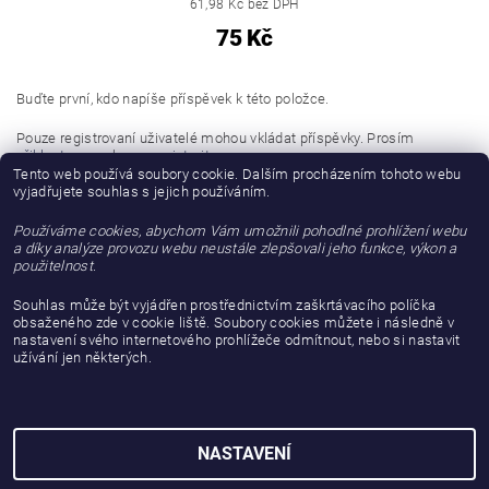
61,98 Kč bez DPH
75 Kč
Buďte první, kdo napíše příspěvek k této položce.
Pouze registrovaní uživatelé mohou vkládat příspěvky. Prosím
přihlaste se
nebo se
registrujte
.
Tento web používá soubory cookie. Dalším procházením tohoto webu
vyjadřujete souhlas s jejich používáním.
Buďte první, kdo napíše příspěvek k této položce.
Používáme cookies, abychom Vám umožnili pohodlné prohlížení webu
Přidat hodnocení
a díky analýze provozu webu neustále zlepšovali jeho funkce, výkon a
použitelnost.
Souhlas může být vyjádřen prostřednictvím zaškrtávacího políčka
obsaženého zde v cookie liště. Soubory cookies můžete i následně v
nastavení svého internetového prohlížeče odmítnout, nebo si nastavit
užívání jen některých.
NASTAVENÍ
2026 © gattanera.com, všechna práva vyhrazena