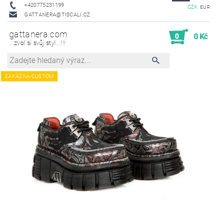
+420775231199
CZK
EUR
GATTANERA@TISCALI.CZ
gattanera.com
0
0 Kč
...zvol si svůj styl...!!!
ZAKÁZKA-CUSTOM