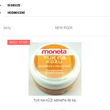
DISKUZE
HODNOCENÍ
boty
NEW ROCK
READY STOCK
TUK NA KŮŽI MONETA 50 ML