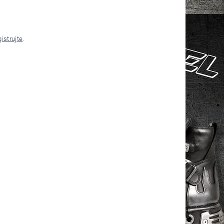
gistrujte
.