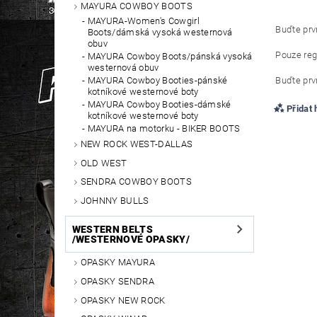
MAYURA COWBOY BOOTS
MAYURA-Women's Cowgirl
Buďte prvn
Boots/dámská vysoká westernová
obuv
Pouze reg
MAYURA Cowboy Boots/pánská vysoká
westernová obuv
MAYURA Cowboy Booties-pánské
Buďte prvn
kotníkové westernové boty
MAYURA Cowboy Booties-dámské
Přidat
kotníkové westernové boty
MAYURA na motorku - BIKER BOOTS
NEW ROCK WEST-DALLAS
OLD WEST
SENDRA COWBOY BOOTS
JOHNNY BULLS
WESTERN BELTS
/WESTERNOVÉ OPASKY/
OPASKY MAYURA
OPASKY SENDRA
OPASKY NEW ROCK