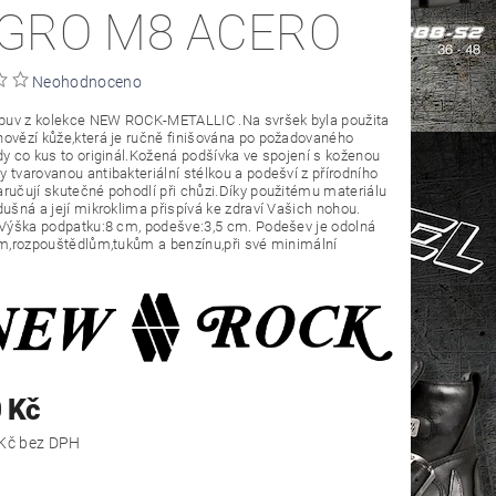
GRO M8 ACERO
Neohodnoceno
uv z kolekce NEW ROCK-METALLIC .Na svršek byla použita
ovězí kůže,která je ručně finišována po požadovaného
dy co kus to originál.Kožená podšívka ve spojení s koženou
 tvarovanou antibakteriální stélkou a podešví z přírodního
ručují skutečné pohodlí při chůzi.Díky použitému materiálu
dušná a její mikroklima přispívá ke zdraví Vašich nohou.
 Výška podpatku:8 cm, podešve:3,5 cm. Podešev je odolná
ům,rozpouštědlům,tukům a benzínu,při své minimální
.
 Kč
8 181,82 Kč bez DPH