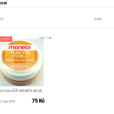
CENÍ
CK
boty
Kód:
1138
 STOCK
UK NA KŮŽI MONETA 50 ML
75 Kč
Kč bez DPH