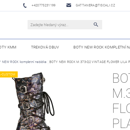
+420775231199
GATTANERA@TISCALI.CZ
OTY KMM
TREKOVÁ OBUV
BOTY NEW ROCK KOMPLETNÍ N
NOVÁ OBUV
 NEW ROCK kompletní nabídka
WESTERN BELTS /WESTERNOVÉ OPASKY/
BOTY NEW ROCK M.373-Q2 VINTAGE FLOWER LILA
BO
BO
A-CUSTOM
M.
FL
PL