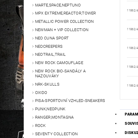
MARTE,SPACE,NEPTUNO
11862/
MPX EXTREME,REACTOR,TOWER
METALLIC POWER COLLECTION
NEWMAN + VIP COLLECTION
11862/
NEO CUNA SPORT
NEOCREEPERS
11862/
NEOTRAIL,TRAIL
NEW ROCK CAMOUFLAGE
11862/
NEW ROCK BIO-SANDÁLY A
NAZOUVÁKY
NRK-SKULLS
11862/
OXIDO
PISA-SPORTOVNÍ VZHLED-SNEAKERS
PUNK,NEOPUNK
PARAM
RANGER,MONTAGNA
SOUVI
ROCK
DISKU
SEVENTY COLLECTION