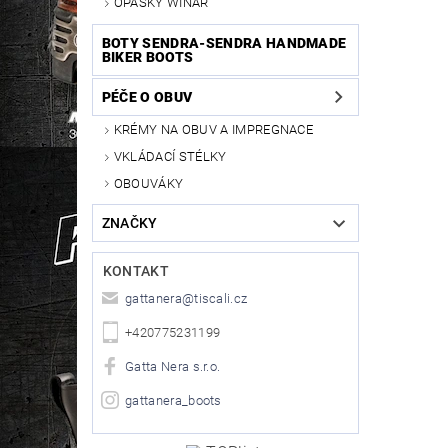
OPASKY WINAR
BOTY SENDRA-SENDRA HANDMADE
BIKER BOOTS
PÉČE O OBUV
KRÉMY NA OBUV A IMPREGNACE
VKLÁDACÍ STÉLKY
OBOUVÁKY
ZNAČKY
KONTAKT
gattanera
@
tiscali.cz
+420775231199
Gatta Nera s.r.o.
gattanera_boots