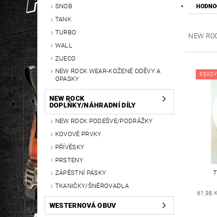
SNOB
HODNO
TANK
TURBO
NEW RO
WALL
ZUECO
NEW ROCK WEAR-KOŽENÉ ODĚVY A
READY
OPASKY
NEW ROCK
DOPLŇKY/NÁHRADNÍ DÍLY
NEW ROCK PODEŠVE/PODRÁŽKY
KOVOVÉ PRVKY
PŘÍVĚSKY
PRSTENY
T
ZÁPĚSTNÍ PÁSKY
TKANIČKY/ŠNĚROVADLA
61,98 
WESTERNOVÁ OBUV