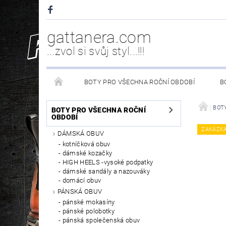
gattanera.com
...zvol si svůj styl...!!!
BOTY PRO VŠECHNA ROČNÍ OBDOBÍ
B
NEW ROCK DOPLŇKY/NÁHRADNÍ DÍLY
WESTER
BOTY
BOTY PRO VŠECHNA ROČNÍ
OBDOBÍ
ZAKÁZK
DÁMSKÁ OBUV
PÉČE O OBUV
kotníčková obuv
dámské kozačky
HIGH HEELS -vysoké podpatky
dámské sandály a nazouváky
domácí obuv
PÁNSKÁ OBUV
pánské mokasíny
pánské polobotky
pánská společenská obuv