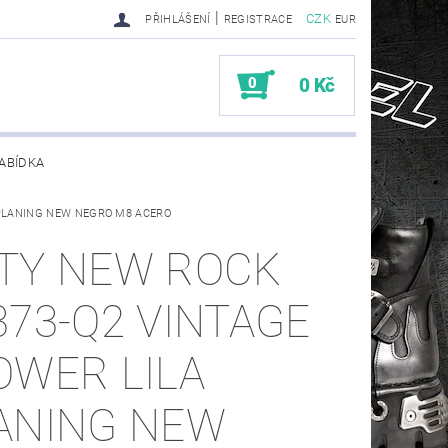
|
CZK
PŘIHLÁŠENÍ
REGISTRACE
EUR
0
0 Kč
ABÍDKA
 PLANING NEW NEGRO M8 ACERO
TY SENDRA-SENDRA HANDMADE BIKER BOOTS
TY NEW ROCK
373-Q2 VINTAGE
OWER LILA
ANING NEW