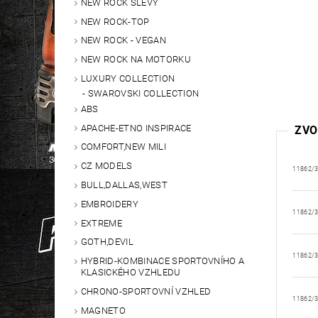
NEW ROCK SLEVY
NEW ROCK-TOP
NEW ROCK - VEGAN
NEW ROCK NA MOTORKU
LUXURY COLLECTION
SWAROVSKI COLLECTION
ABS
APACHE-ETNO INSPIRACE
ZVO
COMFORT,NEW MILI
CZ MODELS
11862/
BULL,DALLAS,WEST
EMBROIDERY
11862/
EXTREME
GOTH,DEVIL
11862/
HYBRID-KOMBINACE SPORTOVNÍHO A
KLASICKÉHO VZHLEDU
CHRONO-SPORTOVNÍ VZHLED
11862/
MAGNETO