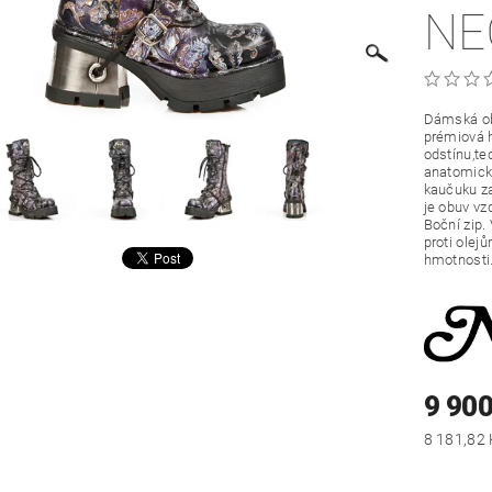
NE
Dámská ob
prémiová h
odstínu,te
anatomicky
kaučuku za
je obuv vz
Boční zip.
proti olej
hmotnosti
9 900