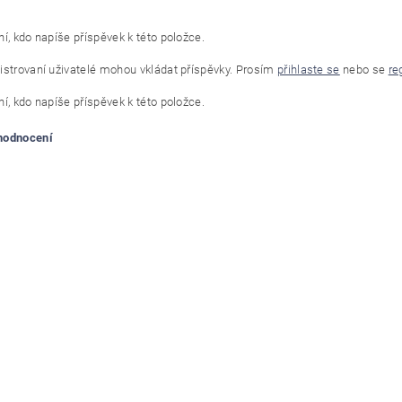
í, kdo napíše příspěvek k této položce.
istrovaní uživatelé mohou vkládat příspěvky. Prosím
přihlaste se
nebo se
re
í, kdo napíše příspěvek k této položce.
 hodnocení