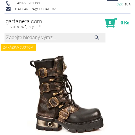
+420775231199
CZK
EUR
GATTANERA@TISCALI.CZ
gattanera.com
0
0 Kč
...zvol si svůj styl...!!!
ZAKÁZKA-CUSTOM