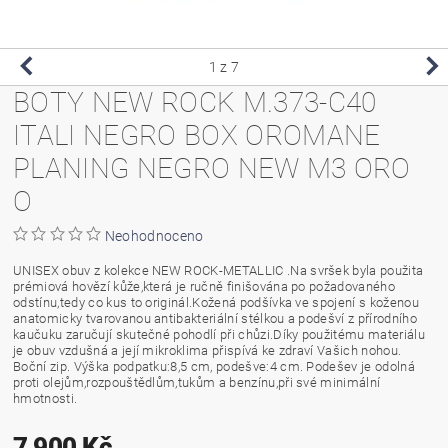
1
z 7
BOTY NEW ROCK M.373-C40
ITALI NEGRO BOX OROMANE
PLANING NEGRO NEW M3 ORO
O
Neohodnoceno
UNISEX obuv z kolekce NEW ROCK-METALLIC .Na svršek byla použita
prémiová hovězí kůže,která je ručně finišována po požadovaného
odstínu,tedy co kus to originál.Kožená podšívka ve spojení s koženou
anatomicky tvarovanou antibakteriální stélkou a podešví z přírodního
kaučuku zaručují skutečné pohodlí při chůzi.Díky použitému materiálu
je obuv vzdušná a její mikroklima přispívá ke zdraví Vašich nohou.
Boční zip. Výška podpatku:8,5 cm, podešve:4 cm. Podešev je odolná
proti olejům,rozpouštědlům,tukům a benzínu,při své minimální
hmotnosti.
7 900 Kč