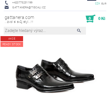
+420775231199
CZK
EUR
GATTANERA@TISCALI.CZ
gattanera.com
0
0 Kč
...zvol si svůj styl...!!!
AKCE
READY STOCK