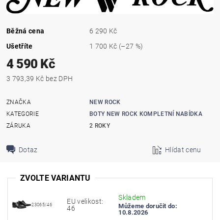
Běžná cena
6 290 Kč
Ušetříte
1 700 Kč
(–27 %)
4 590 Kč
3 793,39 Kč bez DPH
ZNAČKA
NEW ROCK
KATEGORIE
BOTY NEW ROCK KOMPLETNÍ NABÍDKA
ZÁRUKA
2 ROKY
Dotaz
Hlídat cenu
ZVOLTE VARIANTU
Skladem
EU velikost:
23065/46
Můžeme doručit do:
46
10.8.2026