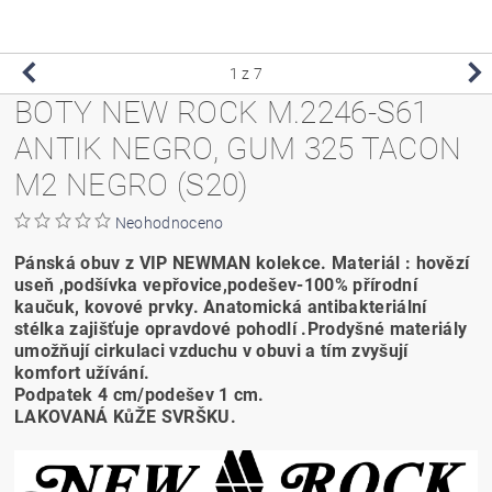
1
z 7
BOTY NEW ROCK M.2246-S61
ANTIK NEGRO, GUM 325 TACON
M2 NEGRO (S20)
Neohodnoceno
Pánská obuv z VIP NEWMAN kolekce. Materiál : hovězí
useň ,podšívka vepřovice,podešev-100% přírodní
kaučuk, kovové prvky. Anatomická antibakteriální
stélka zajišťuje opravdové pohodlí .Prodyšné materiály
umožňují cirkulaci vzduchu v obuvi a tím zvyšují
komfort užívání.
Podpatek 4 cm/podešev 1 cm.
LAKOVANÁ KůŽE SVRŠKU.