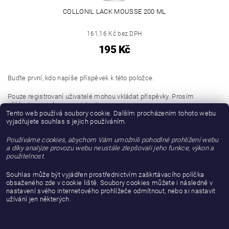
COLLONIL LACK MOUSSE 200 ML
161,16 Kč bez DPH
195 Kč
Buďte první, kdo napíše příspěvek k této položce.
Pouze registrovaní uživatelé mohou vkládat příspěvky. Prosím
přihlaste se
nebo se
registrujte
.
Tento web používá soubory cookie. Dalším procházením tohoto webu
vyjadřujete souhlas s jejich používáním.
Buďte první, kdo napíše příspěvek k této položce.
Používáme cookies, abychom Vám umožnili pohodlné prohlížení webu
Přidat hodnocení
a díky analýze provozu webu neustále zlepšovali jeho funkce, výkon a
použitelnost.
Souhlas může být vyjádřen prostřednictvím zaškrtávacího políčka
obsaženého zde v cookie liště. Soubory cookies můžete i následně v
nastavení svého internetového prohlížeče odmítnout, nebo si nastavit
užívání jen některých.