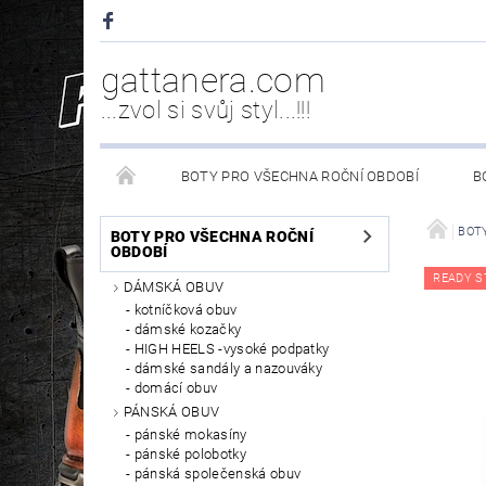
gattanera.com
...zvol si svůj styl...!!!
BOTY PRO VŠECHNA ROČNÍ OBDOBÍ
B
NEW ROCK DOPLŇKY/NÁHRADNÍ DÍLY
WESTER
BOTY
BOTY PRO VŠECHNA ROČNÍ
OBDOBÍ
READY S
DÁMSKÁ OBUV
PÉČE O OBUV
kotníčková obuv
dámské kozačky
HIGH HEELS -vysoké podpatky
dámské sandály a nazouváky
domácí obuv
PÁNSKÁ OBUV
pánské mokasíny
pánské polobotky
pánská společenská obuv