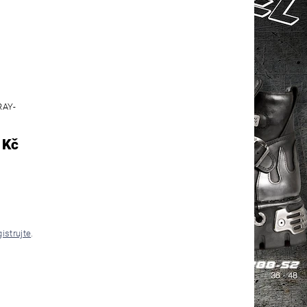
RAY-
 Kč
gistrujte
.