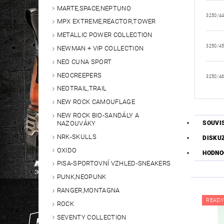
MARTE,SPACE,NEPTUNO
3250/4
MPX EXTREME,REACTOR,TOWER
METALLIC POWER COLLECTION
3250/4
NEWMAN + VIP COLLECTION
NEO CUNA SPORT
NEOCREEPERS
3250/4
NEOTRAIL,TRAIL
NEW ROCK CAMOUFLAGE
NEW ROCK BIO-SANDÁLY A
NAZOUVÁKY
SOUVI
NRK-SKULLS
DISKU
OXIDO
HODNO
PISA-SPORTOVNÍ VZHLED-SNEAKERS
PUNK,NEOPUNK
RANGER,MONTAGNA
READY
ROCK
SEVENTY COLLECTION