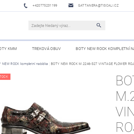
+420775231199
GATTANERA@TISCALI.CZ
OTY KMM
TREKOVÁ OBUV
BOTY NEW ROCK KOMPLETNÍ N
NOVÁ OBUV
 NEW ROCK kompletní nabídka
WESTERN BELTS /WESTERNOVÉ OPASKY/
BOTY NEW ROCK M.2246-S27 VINTAGE FLOWER ROJ
BO
BO
TOCK
M.
VI
RO