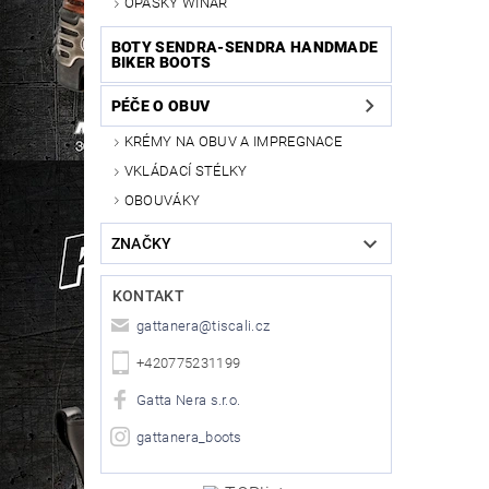
OPASKY WINAR
BOTY SENDRA-SENDRA HANDMADE
BIKER BOOTS
PÉČE O OBUV
KRÉMY NA OBUV A IMPREGNACE
VKLÁDACÍ STÉLKY
OBOUVÁKY
ZNAČKY
KONTAKT
gattanera
@
tiscali.cz
+420775231199
Gatta Nera s.r.o.
gattanera_boots