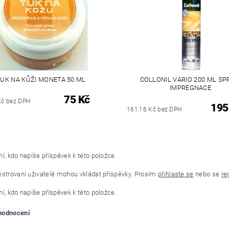
UK NA KŮŽI MONETA 50 ML
COLLONIL VARIO 200 ML SP
IMPREGNACE
75 Kč
Kč bez DPH
195
161,16 Kč bez DPH
í, kdo napíše příspěvek k této položce.
istrovaní uživatelé mohou vkládat příspěvky. Prosím
přihlaste se
nebo se
re
í, kdo napíše příspěvek k této položce.
 hodnocení