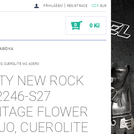
|
CZK
PŘIHLÁŠENÍ
REGISTRACE
EUR
0
0 Kč
ABÍDKA
O, CUEROLITE M2 ACERO
TY SENDRA-SENDRA HANDMADE BIKER BOOTS
TY NEW ROCK
2246-S27
NTAGE FLOWER
JO, CUEROLITE