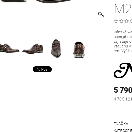
M2
Pánská we
useň,příro
zajišťuje 
vzduchu v 
cm. Výška
5 790
ZNAČKA
KATEGORI