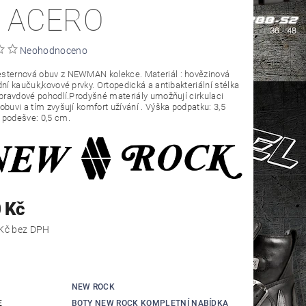
 ACERO
Neohodnoceno
sternová obuv z NEWMAN kolekce. Materiál : hovězinová
dní kaučuk,kovové prvky. Ortopedická a antibakteriální stélka
opravdové pohodlí.Prodyšné materiály umožňují cirkulaci
obuvi a tím zvyšují komfort užívání . Výška podpatku: 3,5
 podešve: 0,5 cm.
 Kč
4 785,12 Kč bez DPH
NEW ROCK
E
BOTY NEW ROCK KOMPLETNÍ NABÍDKA