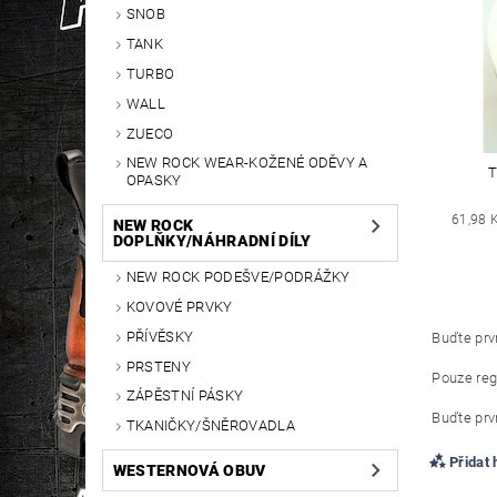
SNOB
TANK
TURBO
WALL
ZUECO
NEW ROCK WEAR-KOŽENÉ ODĚVY A
T
OPASKY
61,98 
NEW ROCK
DOPLŇKY/NÁHRADNÍ DÍLY
NEW ROCK PODEŠVE/PODRÁŽKY
KOVOVÉ PRVKY
PŘÍVĚSKY
Buďte prvn
PRSTENY
Pouze reg
ZÁPĚSTNÍ PÁSKY
Buďte prvn
TKANIČKY/ŠNĚROVADLA
Přidat
WESTERNOVÁ OBUV