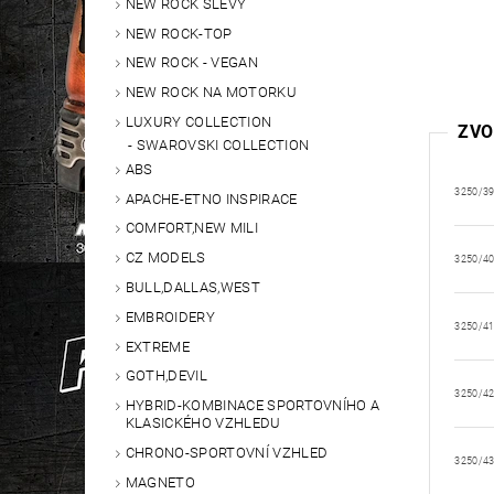
NEW ROCK SLEVY
NEW ROCK-TOP
NEW ROCK - VEGAN
NEW ROCK NA MOTORKU
LUXURY COLLECTION
ZVO
SWAROVSKI COLLECTION
ABS
3250/3
APACHE-ETNO INSPIRACE
COMFORT,NEW MILI
CZ MODELS
3250/4
BULL,DALLAS,WEST
EMBROIDERY
3250/4
EXTREME
GOTH,DEVIL
3250/4
HYBRID-KOMBINACE SPORTOVNÍHO A
KLASICKÉHO VZHLEDU
CHRONO-SPORTOVNÍ VZHLED
3250/4
MAGNETO