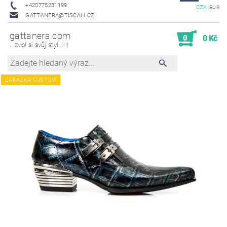
+420775231199
CZK
EUR
GATTANERA@TISCALI.CZ
gattanera.com
0
0 Kč
...zvol si svůj styl...!!!
ZAKÁZKA-CUSTOM