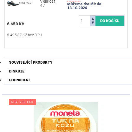
Velikost:
13847/47
Můžeme doručit do:
47
13.10.2026
6 650 Kč
5 495,87 Kč bez DPH
SOUVISEJÍCÍ PRODUKTY
DISKUZE
HODNOCENÍ
READY STOCK