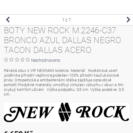
1
z 7
BOTY NEW ROCK M.2246-C37
BRONCO AZUL DALLAS NEGRO
TACON DALLAS ACERO
Neohodnoceno
Pánská obuv z VIP NEWMAN kolekce. Materiál : hovězinová useň
,podšívka přírodní vepřovice,podešev-100% přírodní kaučuk,kovové
prvky. Ortopedická a antibakteriální stélka zajišťuje opravdové
pohodlí.Prodyšné materiály umožňují cirkulaci vzduchu v obuvi a tím
zvyšují komfort užívání. Výška podpatku: 3,5 cm. Výška podešve: 0,5
cm.