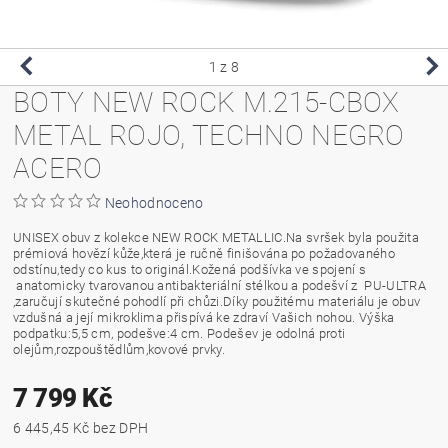
1
z 8
BOTY NEW ROCK M.215-CBOX
METAL ROJO, TECHNO NEGRO
ACERO
Neohodnoceno
UNISEX obuv z kolekce NEW ROCK METALLIC.Na svršek byla použita
prémiová hovězí kůže,která je ručně finišována po požadovaného
odstínu,tedy co kus to originál.Kožená podšívka ve spojení s
anatomicky tvarovanou antibakteriální stélkou a podešví z PU-ULTRA
,zaručují skutečné pohodlí při chůzi.Díky použitému materiálu je obuv
vzdušná a její mikroklima přispívá ke zdraví Vašich nohou. Výška
podpatku:5,5 cm, podešve:4 cm. Podešev je odolná proti
olejům,rozpouštědlům,kovové prvky.
7 799 Kč
6 445,45 Kč bez DPH