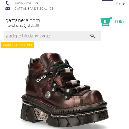
+420775231199
CZK
EUR
GATTANERA@TISCALI.CZ
gattanera.com
0
0 Kč
...zvol si svůj styl...!!!
ZAKÁZKA-CUSTOM