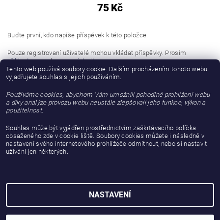
75 Kč
Buďte první, kdo napíše příspěvek k této položce.
Pouze registrovaní uživatelé mohou vkládat příspěvky. Prosím
přihlaste se
nebo se
registrujte
.
Tento web používá soubory cookie. Dalším procházením tohoto webu
vyjadřujete souhlas s jejich používáním.
Buďte první, kdo napíše příspěvek k této položce.
Používáme cookies, abychom Vám umožnili pohodlné prohlížení webu
Přidat hodnocení
a díky analýze provozu webu neustále zlepšovali jeho funkce, výkon a
použitelnost.
Souhlas může být vyjádřen prostřednictvím zaškrtávacího políčka
obsaženého zde v cookie liště. Soubory cookies můžete i následně v
nastavení svého internetového prohlížeče odmítnout, nebo si nastavit
užívání jen některých.
NASTAVENÍ
2026 © gattanera.com, všechna práva vyhrazena