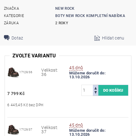
ZNAČKA
NEW ROCK
KATEGORIE
BOTY NEW ROCK KOMPLETNÍ NABÍDKA
ZÁRUKA
2 ROKY
Dotaz
Hlídat cenu
ZVOLTE VARIANTU
45 dnů
Velikost:
17129/36
Můžeme doručit do:
36
13.10.2026
7 799 Kč
6 445,45 Kč bez DPH
45 dnů
Velikost:
17129/37
Můžeme doručit do:
37
13.10.2026